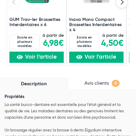
GUM Trav-ler Brossettes
Inava Mono Compact
GU
Interdentaires x 6
Brossettes Interdentaires
Or
x 4
à partir de
à partir de
Existe en
Existe en
Bl
6,98€
4,50€
plusieurs
plusieurs
Ve
modèles
modèles
Voir l'article
Voir l'article
Avis clients
Description
0
Propriétés
La santé bucco-dentaire est essentielle pour l'état général et la
qualité de vie. Les maladies dentaires ou des gencives limitent les
capacités d'une personne et donc son bien être psychosocial.
Un brossage régulier avec la brosse à dents Elgydium interactive