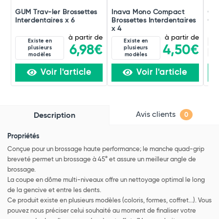
GUM Trav-ler Brossettes
Inava Mono Compact
GU
Interdentaires x 6
Brossettes Interdentaires
Or
x 4
à partir de
à partir de
Existe en
Existe en
Bl
6,98€
4,50€
plusieurs
plusieurs
Ve
modèles
modèles
Voir l'article
Voir l'article
Avis clients
Description
0
Propriétés
Conçue pour un brossage haute performance; le manche quad-grip
breveté permet un brossage à 45° et assure un meilleur angle de
brossage.
La coupe en dôme multi-niveaux offre un nettoyage optimal le long
de la gencive et entre les dents.
Ce produit existe en plusieurs modèles (coloris, formes, coffret...). Vous
pouvez nous préciser celui souhaité au moment de finaliser votre