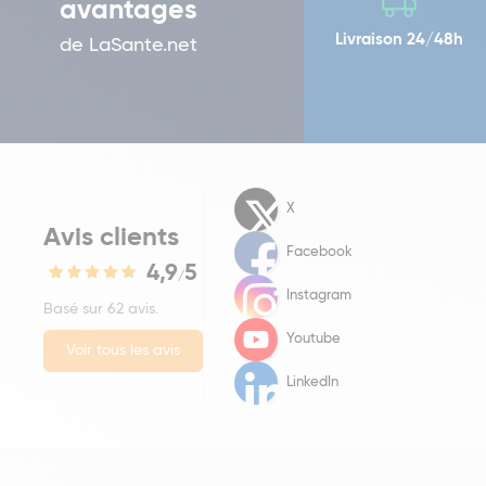
avantages
Livraison 24/48h
de LaSante.net
X
Avis clients
Facebook
4,9
5
/
Instagram
Basé sur 62 avis.
Youtube
Voir tous les avis
LinkedIn