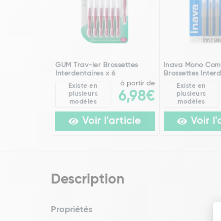
GUM Trav-ler Brossettes
Inava Mono Com
Interdentaires x 6
Brossettes Interd
à partir de
Existe en
Existe en
6,98€
plusieurs
plusieurs
modèles
modèles
Voir l'article
Voir l'
Description
Propriétés