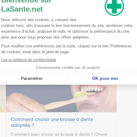
placer facilement dans votre valise ? Alors profitez de cette brosse à den
un gain de place évident pendant vos voyages et déplacements.
alement la présence d'un gratte langue qui aide à éliminer les bactéries de 
nseillent
Comment choisir une brosse à dents
adaptée ?
Comment bien choisir sa brosse à dents ? Choisir