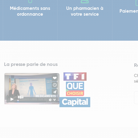
Médicaments sans
Un pharmacien à
Paiemen
ordonnance
votre service
La presse parle de nous
R
Ch
sé
In
Ne