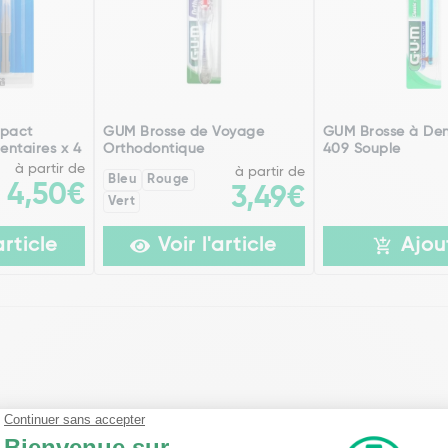
pact
GUM Brosse de Voyage
GUM Brosse à Den
entaires x 4
Orthodontique
409 Souple
à partir de
à partir de
Bleu
Rouge
4,50€
3,49€
Vert
article
Voir l'article
Ajou