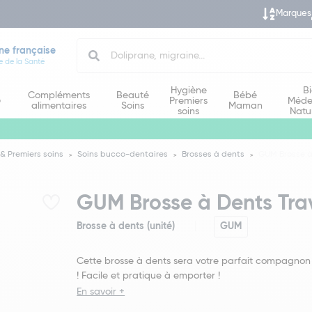
Marques
Search
ne française
e de la Santé
Hygiène
B
Compléments
Beauté
Bébé
e
Premiers
Méde
alimentaires
Soins
Maman
soins
Natu
& Premiers soins
Soins bucco-dentaires
Brosses à dents
GUM Brosse à 
GUM Brosse à Dents Trav
Brosse à dents (unité)
GUM
Cette brosse à dents sera votre parfait compagno
! Facile et pratique à emporter !
En savoir +