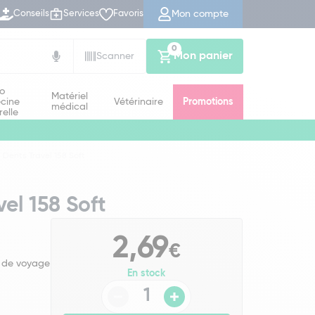
Mon compte
Conseils
Services
Favoris
0
Mon panier
Scanner
io
Matériel
cine
Vétérinaire
Promotions
médical
relle
Dents Travel 158 Soft
el 158 Soft
2,69
€
n de voyage
En stock