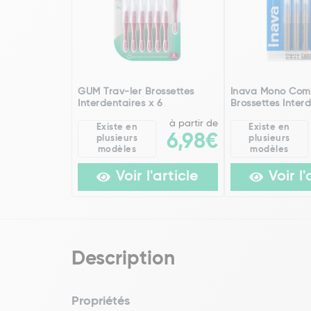
GUM Trav-ler Brossettes
Inava Mono Com
Interdentaires x 6
Brossettes Interd
à partir de
Existe en
Existe en
6,98€
plusieurs
plusieurs
modèles
modèles
Voir l'article
Voir l'
Description
Propriétés