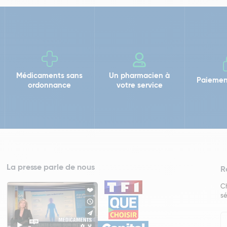
Médicaments sans
Un pharmacien à
Paiemen
ordonnance
votre service
La presse parle de nous
R
Ch
sé
In
Ne