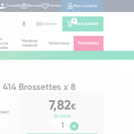
Mon compte
Conseils
Services
Favoris
0
Mon panier
Scanner
io
Matériel
cine
Vétérinaire
Promotions
médical
relle
h Classic 414 Brossettes x 8
414 Brossettes x 8
7,82
€
oient
En stock