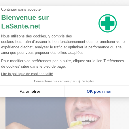
arges adaptables sur le manche porte brossette GUM.
ermet de nettoyer les espaces interdentaires ainsi que les dents, il élimine 
nseillent