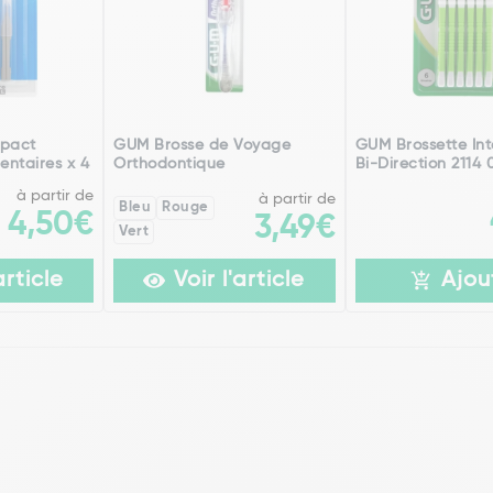
pact
GUM Brosse de Voyage
GUM Brossette Int
entaires x 4
Orthodontique
Bi-Direction 2114 
à partir de
à partir de
Bleu
Rouge
4,50€
3,49€
Vert
article
Voir l'article
Ajou