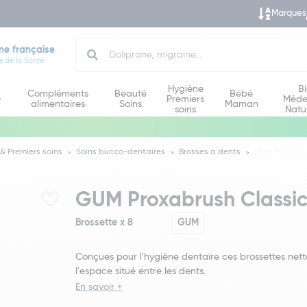
Marques
Search
ne française
e de la Santé
Hygiène
B
Compléments
Beauté
Bébé
e
Premiers
Méde
alimentaires
Soins
Maman
soins
Natu
& Premiers soins
Soins bucco-dentaires
Brosses à dents
GUM Proxabrus
GUM Proxabrush Classic 
Brossette x 8
GUM
Conçues pour l'hygiène dentaire ces brossettes nett
l'espace situé entre les dents.
En savoir +