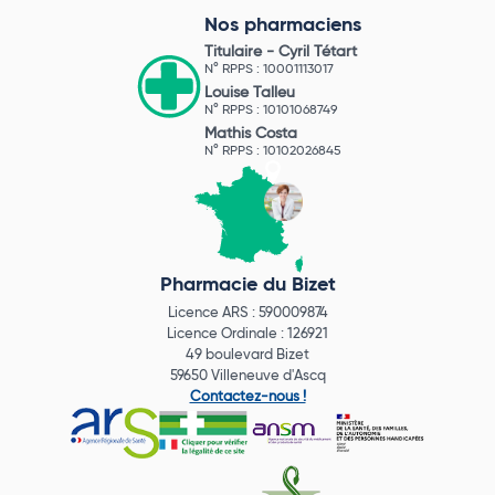
Nos pharmaciens
Titulaire -
Cyril Tétart
N° RPPS : 10001113017
Louise Talleu
N° RPPS : 10101068749
Mathis Costa
N° RPPS : 10102026845
Pharmacie du Bizet
Licence ARS : 590009874
Licence Ordinale : 126921
49 boulevard Bizet
59650 Villeneuve d'Ascq
Contactez-nous !