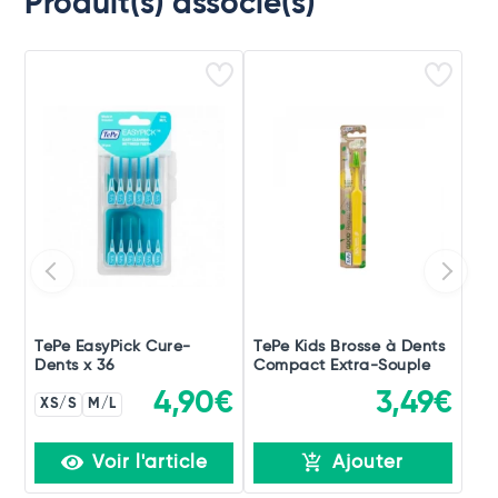
Produit(s) associé(s)
TePe EasyPick Cure-
TePe Kids Brosse à Dents
Dents x 36
Compact Extra-Souple
4,90€
3,49€
XS/S
M/L
Voir l'article
Ajouter