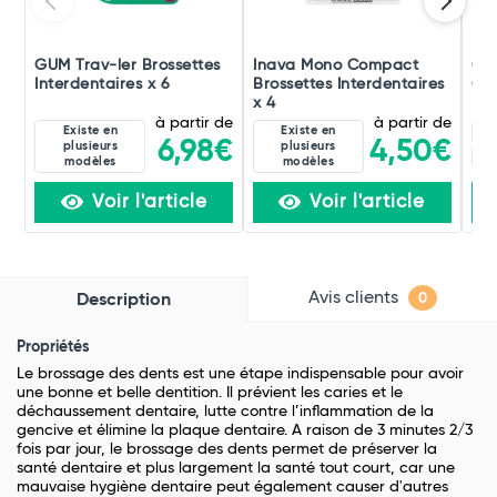
GUM Trav-ler Brossettes
Inava Mono Compact
GU
Interdentaires x 6
Brossettes Interdentaires
Or
x 4
à partir de
à partir de
Existe en
Existe en
Bl
6,98€
4,50€
plusieurs
plusieurs
Ve
modèles
modèles
Voir l'article
Voir l'article
Avis clients
Description
0
Propriétés
Le brossage des dents est une étape indispensable pour avoir
une bonne et belle dentition. Il prévient les caries et le
déchaussement dentaire, lutte contre l’inflammation de la
gencive et élimine la plaque dentaire. A raison de 3 minutes 2/3
fois par jour, le brossage des dents permet de préserver la
santé dentaire et plus largement la santé tout court, car une
mauvaise hygiène dentaire peut également causer d'autres