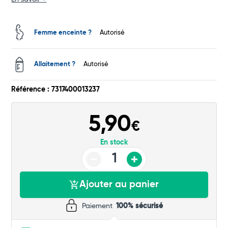
Total
Femme enceinte ?
Autorisé
Commander
Allaitement ?
Autorisé
Référence : 7317400013237
5,90
€
En stock
Ajouter au panier
Paiement
100% sécurisé