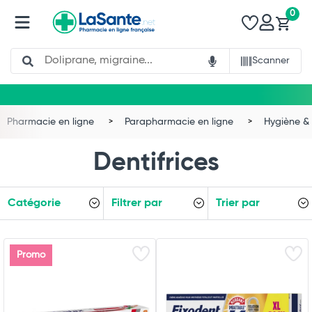
0
Search
Scanner
Pharmacie en ligne
Parapharmacie en ligne
Hygiène & 
Dentifrices
Catégorie
Filtrer par
Trier par
Promo