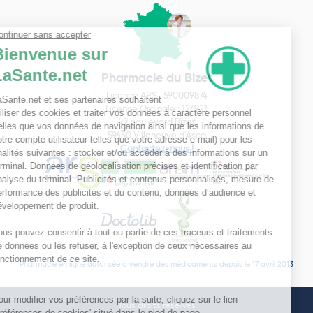
Pharmacie du Bizet
Licence ARS : 590009874
Licence Ordinale : 126921
49 boulevard Bizet
59650 Villeneuve d'Ascq
Contactez-nous !
Pharmacie en ligne autorisée à vendre des médicaments depuis le 17 avril 2013
Tous droits réservés