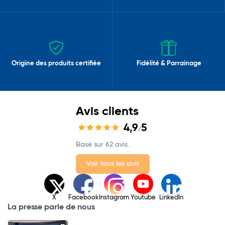
Origine des produits certifiée
Fidélité & Parrainage
Avis clients
4,9
5
/
Basé sur 62 avis.
Voir tous les avis
X
Facebook
Instagram
Youtube
LinkedIn
La presse parle de nous