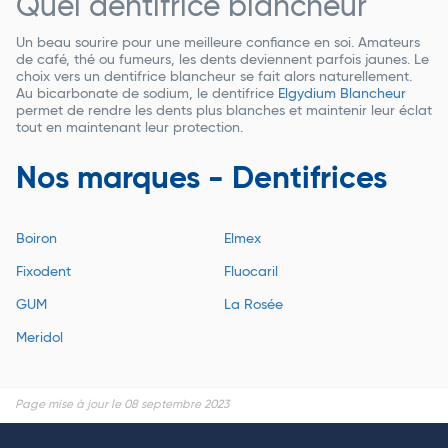
Quel dentifrice blancheur
Un beau sourire pour une meilleure confiance en soi. Amateurs
de café, thé ou fumeurs, les dents deviennent parfois jaunes. Le
choix vers un dentifrice blancheur se fait alors naturellement.
Au bicarbonate de sodium, le dentifrice
Elgydium Blancheur
permet de rendre les dents plus blanches et maintenir leur éclat
tout en maintenant leur protection.
Nos marques - Dentifrices
Boiron
Elmex
Fixodent
Fluocaril
GUM
La Rosée
Meridol
Page mise à jour le 08 septembre 2023