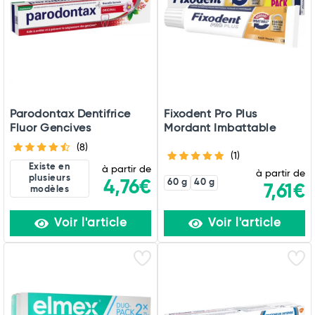
Parodontax Dentifrice
Fixodent Pro Plus
Fluor Gencives
Mordant Imbattable
(8)
(1)
Existe en
à partir de
à partir de
plusieurs
4,76€
60 g
40 g
7,61€
modèles
Voir l'article
Voir l'article
Total