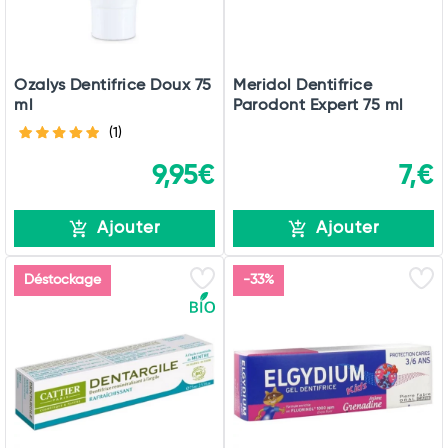
Ozalys Dentifrice Doux 75
Meridol Dentifrice
ml
Parodont Expert 75 ml
(1)
9,95€
7,€
Ajouter
Ajouter
Déstockage
-33%