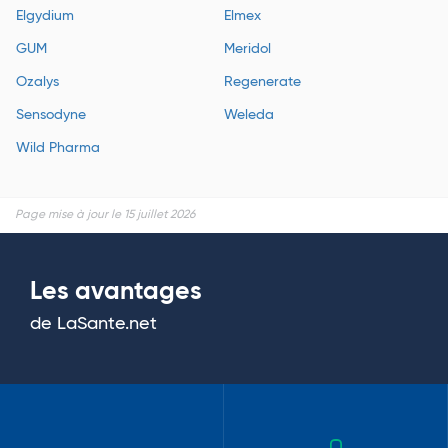
Elgydium
Elmex
GUM
Meridol
Ozalys
Regenerate
Sensodyne
Weleda
Wild Pharma
Page mise à jour le 15 juillet 2026
Les avantages
de LaSante.net