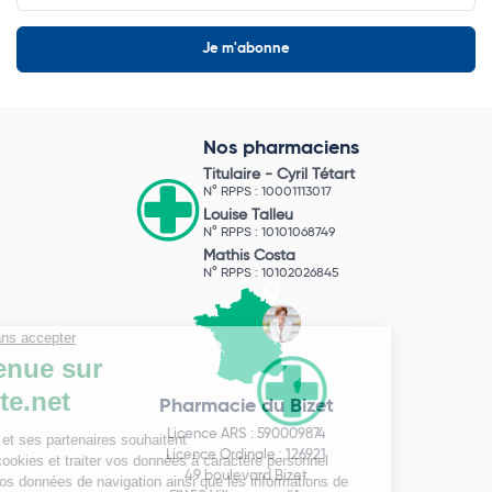
Nos pharmaciens
Titulaire -
Cyril Tétart
N° RPPS : 10001113017
Louise Talleu
N° RPPS : 10101068749
Mathis Costa
N° RPPS : 10102026845
Pharmacie du Bizet
Licence ARS : 590009874
Licence Ordinale : 126921
49 boulevard Bizet