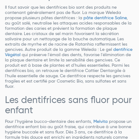
Il faut savoir que les dentifrices bio sont des produits ne
contenant généralement pas de fluor. La marque Weleda
propose plusieurs pâtes dentifrices : la
pâte dentifrice Saline
,
au goût salé, neutralise les attaques acides responsables de la
formation des caries et prévient la formation de plaque
dentaire. Les cristaux de sel marin favorisent la sécrétion
salivaire pour un nettoyage de la bouche automatique. Les
extraits de myrrhe et de racine de Ratanhia raffermissent les
gencives. Autre produit de la gamme Weleda : Le gel
dentifrice
Végétal
qui préserve l'émail des dents, favorise l'élimination de
la plaque dentaire et limite la sensibilité des gencives. Ce
produit est à base de plantes et d'huiles essentielles. Parmi les
dentifrices bio, on retrouve le dentifrice Cattier Dentargile à
l'huile essentielle de sauge. Ce dentifrice respecte les gencives
fragiles et est certifié par Cosmetic Bio, sans sulfates et sans
fluor.
Les dentifrices sans fluor pour
enfant
Pour l’hygiène bucco-dentaire des enfants,
Melvita
propose un
dentifrice enfant bio au goût fraise, qui contribue à une bonne
hygiène buccale et sans fluor. Dès 3 ans, ce dentifrice à la
formule très douce est enrichi en ingrédients naturels comme