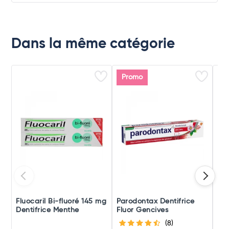
Dans la même catégorie
Promo
Fluocaril Bi-fluoré 145 mg
Parodontax Dentifrice
Fix
Dentifrice Menthe
Fluor Gencives
Mor
(8)