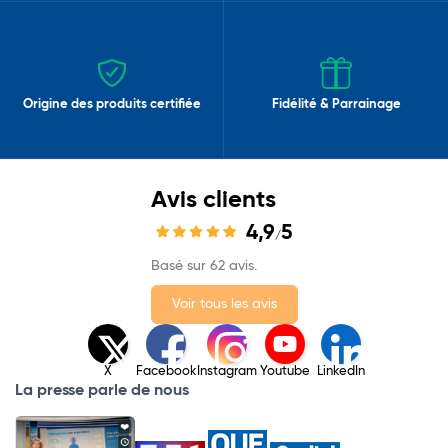
Origine des produits certifiée
Fidélité & Parrainage
Avis clients
4,9
5
/
Basé sur 62 avis.
Voir tous les avis
X
Facebook
Instagram
Youtube
LinkedIn
La presse parle de nous