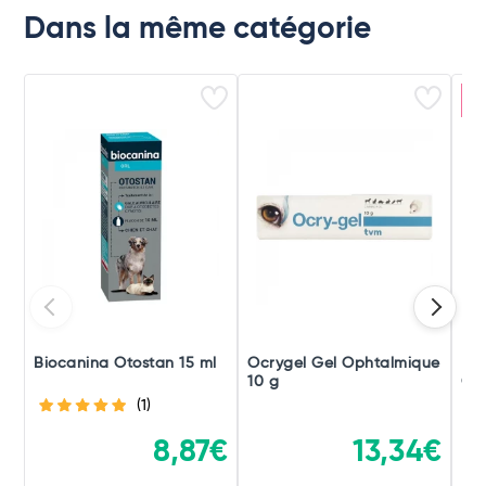
Dans la même catégorie
E
Biocanina Otostan 15 ml
Ocrygel Gel Ophtalmique
Bea
10 g
Co
(1)
8,87€
13,34€