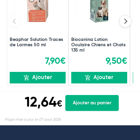
Beaphar Solution Traces
Biocanina Lotion
Rhu
de Larmes 50 ml
Oculaire Chiens et Chats
Buv
135 ml
Fla
7,90€
9,50€
Ajouter
Ajouter
12,64
€
Ajouter au panier
Page mise à jour le 07 aout 2026