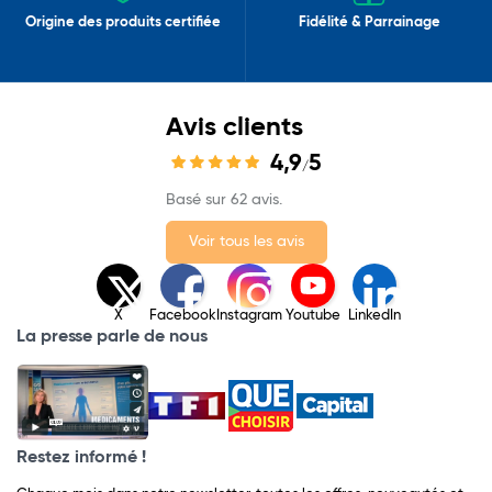
Origine des produits certifiée
Fidélité & Parrainage
Avis clients
4,9
5
/
Basé sur 62 avis.
Voir tous les avis
X
Facebook
Instagram
Youtube
LinkedIn
La presse parle de nous
Restez informé !