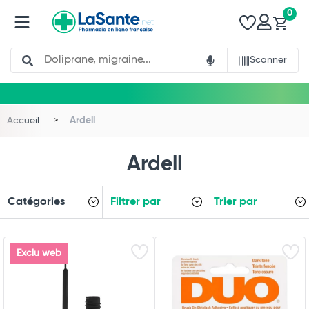
0
Search
Scanner
Accueil
Ardell
Ardell
Total
Catégories
Filtrer par
Trier par
Commander
Exclu web