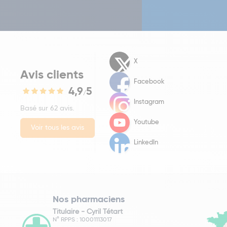
X
Avis clients
Facebook
4,9
5
/
Instagram
Basé sur 62 avis.
Youtube
Voir tous les avis
LinkedIn
Nos pharmaciens
Titulaire -
Cyril Tétart
N° RPPS : 10001113017