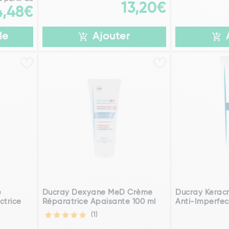
13,20€
4,48€
le
Ajouter
e
Ducray Dexyane MeD Crème
Ducray Kerac
trice
Réparatrice Apaisante 100 ml
Anti-Imperfec
(1)