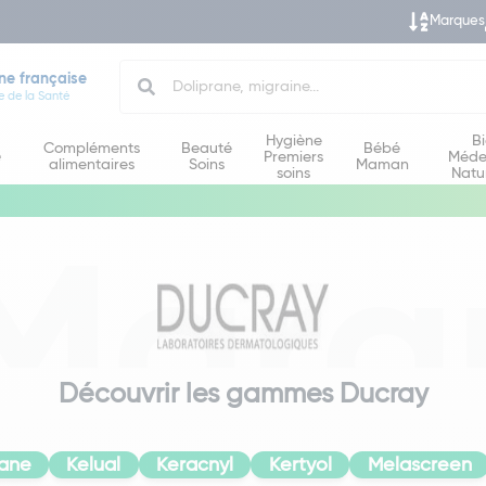
Marques
Search
ne française
e de la Santé
Hygiène
B
Compléments
Beauté
Bébé
e
Premiers
Méde
alimentaires
Soins
Maman
soins
Natu
Marq
Découvrir les gammes Ducray
yane
Kelual
Keracnyl
Kertyol
Melascreen