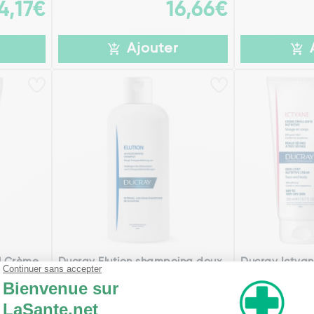
4,17€
16,66€
Ajouter
l Crème
Ducray Elution shampoing doux
Ducray Ictya
équilibrant 200 ml
Emolliente Nut