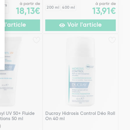
à partir de
à partir de
eurs
200 ml
400 ml
18,13€
13,91€
r l'article
Voir l'article
yl UV 50+ Fluide
Ducray Hidrosis Control Déo Roll
tions 50 ml
On 40 ml
)