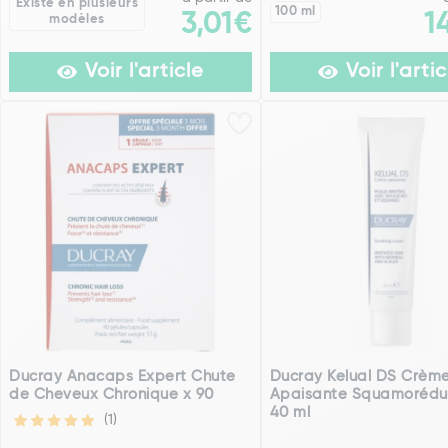
Existe en plusieurs
100 ml
3,01€
1
modèles
Voir l'article
Voir l'artic
Ducray Anacaps Expert Chute
Ducray Kelual DS Crèm
de Cheveux Chronique x 90
Apaisante Squamoréduc
40 ml
(1)