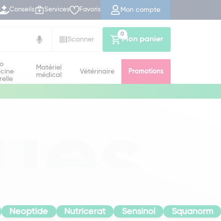
Mon compte
Conseils
Services
Favoris
0
Mon panier
Scanner
io
Matériel
cine
Vétérinaire
Promotions
médical
relle
ues
Neoptide
Nutricerat
Sensinol
Squanorm