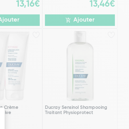
13,16€
13,46€
Ajouter
Ajouter
ne Crème
Ducray Sensinol Shampooing
ritive
Traitant Physioprotect