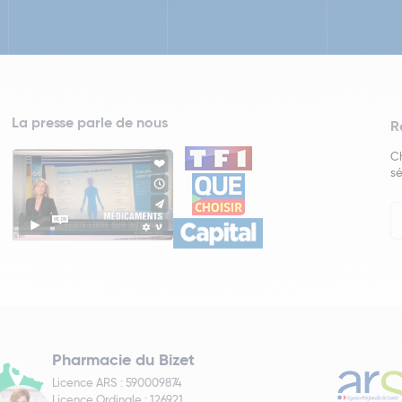
La presse parle de nous
R
Ch
sé
In
Ne
Pharmacie du Bizet
Licence ARS : 590009874
Licence Ordinale : 126921