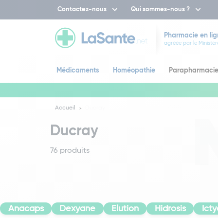
Contactez-nous
Qui sommes-nous ?
Pharmacie en lig
agréée par le Ministèr
Médicaments
Homéopathie
Parapharmaci
Accueil
Ducray
Ducray
76 produits
Anacaps
Dexyane
Elution
Hidrosis
Ict