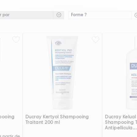
Forme ?
pooing
Ducray Kertyol Shampooing
Ducray Kelual
Traitant 200 ml
Shampooing T
Antipellicula...
à partir de