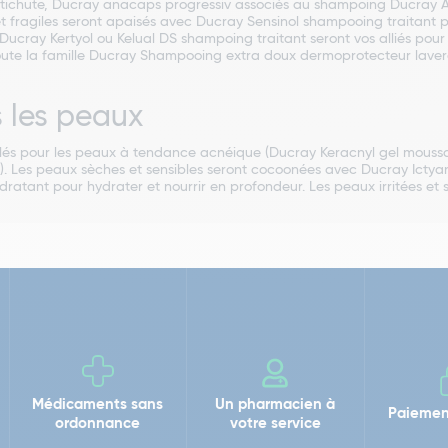
antichute, Ducray anacaps progressiv associés au shampoing Ducray
s et fragiles seront apaisés avec Ducray Sensinol shampooing traitant
ucray Kertyol ou Kelual DS shampoing traitant seront vos alliés pour 
 toute la famille Ducray Shampooing extra doux dermoprotecteur lave
 les peaux
ulés pour les peaux à tendance acnéique (Ducray Keracnyl gel moussan
ns). Les peaux sèches et sensibles seront cocoonées avec Ducray Ict
dratant pour hydrater et nourrir en profondeur. Les peaux irritées e
Médicaments sans
Un pharmacien à
Paiemen
ordonnance
votre service