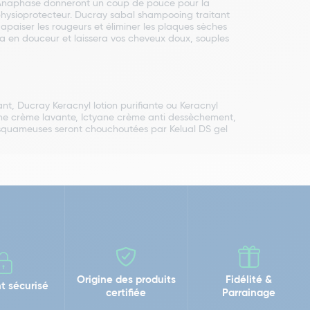
 Anaphase donneront un coup de pouce pour la
 physioprotecteur. Ducray sabal shampooing traitant
apaiser les rougeurs et éliminer les plaques sèches
ra en douceur et laissera vos cheveux doux, souples
t, Ducray Keracnyl lotion purifiante ou Keracnyl
yane crème lavante, Ictyane crème anti dessèchement,
t squameuses seront chouchoutées par Kelual DS gel
Origine des produits
Fidélité &
t sécurisé
certifiée
Parrainage