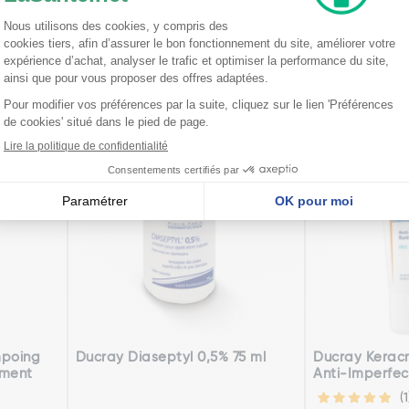
Existe en plusi
5,46€
9,23€
modèles
Ajouter
Voi
poing
Ducray Diaseptyl 0,5% 75 ml
Ducray Keracn
ement
Anti-Imperfec
(1