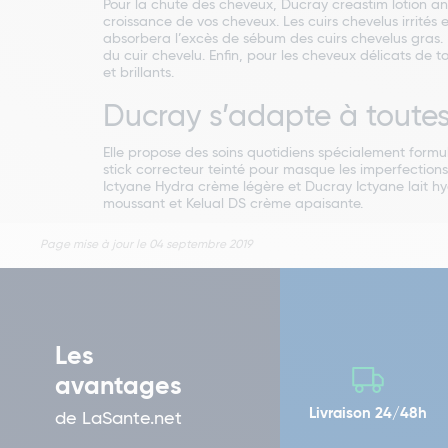
Pour la chute des cheveux, Ducray creastim lotion 
croissance de vos cheveux. Les cuirs chevelus irrité
absorbera l’excès de sébum des cuirs chevelus gras. D
du cuir chevelu. Enfin, pour les cheveux délicats de
et brillants.
Ducray s’adapte à toutes
Elle propose des soins quotidiens spécialement form
stick correcteur teinté pour masque les imperfectio
Ictyane Hydra crème légère et Ducray Ictyane lait hy
moussant et Kelual DS crème apaisante.
Page mise à jour le 04 septembre 2019
Les
avantages
Livraison 24/48h
de LaSante.net