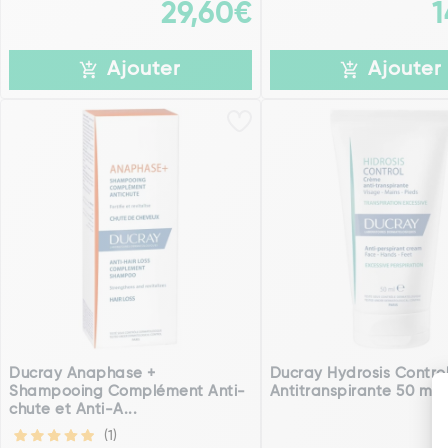
29,60€
1
Ajouter
Ajouter
Ducray Anaphase +
Ducray Hydrosis Contro
Shampooing Complément Anti-
Antitranspirante 50 ml
chute et Anti-A...
(1)