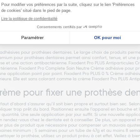
xodent
ésives pour prothèses dentaires. Le large choix de produits permet
ium pour prothèses dentaires permet ainsi confort, tenue, et une pro
hèse et une action antibactérienne. Fixodent Pro PLUS Antiparticules
ctérienne. Fixodent Pro Complete Soin Neutre Crème adhésive pour pro
une application point par point. Fixodent Pro PLUS 0 % Crème adhésiv
érieure. Elle est sans colorant comme la crème Fixodent Pro PLUS Anti
ème pour fixer une prothèse den
 faut d’abord s’assurer qu’il soit bien propre et surtout bien sec. Selo
pliquer trop prêt du bord. Positionnez ensuite l’appareil en bouche et
uantité. Une seule application par jour suffit. Si une nouvelle applicat
Un rendez-vous chez le dentiste est à conseiller. De plus, un appareil 
liser plus de produit que nécessaire pour compenser un mauvais ajuste
aines minimum ; 5 semaines pour un tube de 47g et au moins 8 semain
ttoyer la prothèse, utilisez un produit prévu à cet effet. Veillez à bien