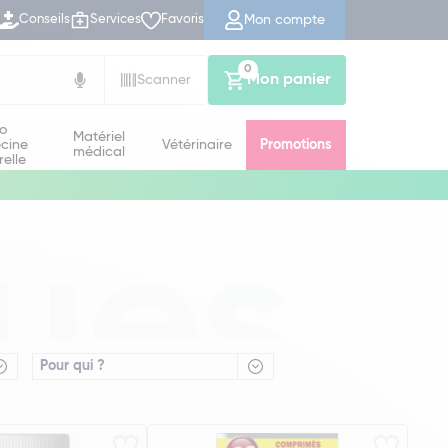
Mon compte
Conseils
Services
Favoris
0
Mon panier
Scanner
io
Matériel
cine
Vétérinaire
Promotions
médical
relle
ues
Pour qui ?