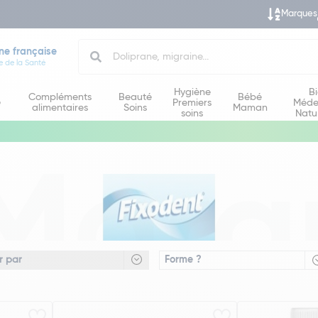
Marques
Search
ne française
e de la Santé
Hygiène
B
Compléments
Beauté
Bébé
e
Premiers
Méde
alimentaires
Soins
Maman
soins
Natu
Marq
Forme ?