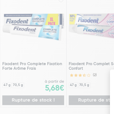
Fixodent Pro Complete Fixation
Fixodent Pro Complet S
Forte Arôme Frais
Confort
(2)
à partir de
à
47 g
70,5 g
47 g
70,5 g
5,68€
Rupture de stock !
Rupture de stoc