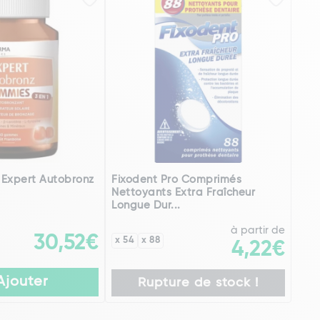
 Expert Autobronz
Fixodent Pro Comprimés
Nettoyants Extra Fraîcheur
Longue Dur...
à partir de
30,52€
x 54
x 88
4,22€
Ajouter
Rupture de stock !