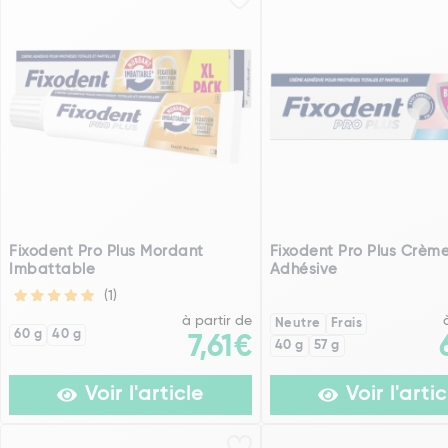
Fixodent Pro Plus Mordant
Fixodent Pro Plus Crèm
Imbattable
Adhésive
(1)
à partir de
Neutre
Frais
60 g
40 g
7,61€
40 g
57 g
Voir l'article
Voir l'artic