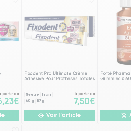
e
Fixodent Pro Ultimate Crème
Forté Pharma
Adhésive Pour Prothèses Totales
Gummies x 60
...
à partir de
à partir de
Neutre
Frais
6,23€
7,50€
40 g
57 g
le
Voir l'article