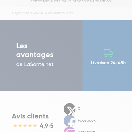
confortable lors de la prochaine utilisation.
Page mise à jour le 14 novembre 2018
Les
avantages
Livraison 24/48h
de LaSante.net
X
Avis clients
Facebook
4,9
5
/