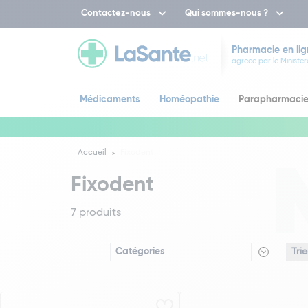
Contactez-nous
Qui sommes-nous ?
Pharmacie en lig
agréée par le Ministèr
Médicaments
Homéopathie
Parapharmaci
Accueil
Fixodent
Fixodent
7 produits
Catégories