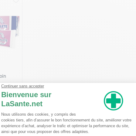
oin
 partir de
5,23€
k !