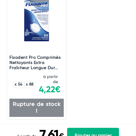
Fixodent Pro Comprimés
Nettoyants Extra
Fraîcheur Longue Dur...
à partir
de
x 54
x 88
4,22€
Rupture de stock
!
7,61
Ajouter au panier