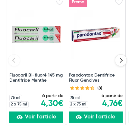
Promo
Fluocaril Bi-fluoré 145 mg
Parodontax Dentifrice
Elm
Dentifrice Menthe
Fluor Gencives
Pro
Pré
(8)
à partir de
à partir de
75 ml
75 ml
4,30€
4,76€
2 x 75 ml
2 x 75 ml
Voir l'article
Voir l'article