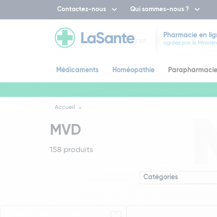
Contactez-nous
Qui sommes-nous ?
Pharmacie en lig
agréée par le Ministèr
Médicaments
Homéopathie
Parapharmaci
Accueil
MVD
MVD
158 produits
Catégories