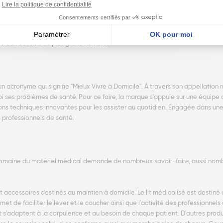
e matériel médical. Basée à Hallennes-Lez-Haubourdin dans le département
 produits allant de l'activité de maintien à domicile à la vente d'accesso
 aux besoins du plus grand nombre.
n acronyme qui signifie "Mieux Vivre à Domicile". À travers son appellatio
i ses problèmes de santé. Pour ce faire, la marque s'appuie sur une équipe 
ions techniques innovantes pour les assister au quotidien. Engagée dans un
professionnels de santé.
domaine du matériel médical demande de nombreux savoir-faire, aussi nombr
accessoires destinés au maintien à domicile. Le lit médicalisé est destiné a
 de faciliter le lever et le coucher ainsi que l'activité des professionnels
t s'adaptent à la corpulence et au besoin de chaque patient. D'autres prod