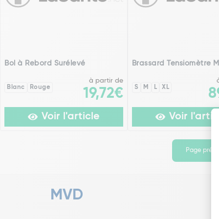
Bol à Rebord Surélevé
Brassard Tensiomètre M
à partir de
Blanc
Rouge
S
M
L
XL
19,72€
8
Voir l'article
Voir l'artic
Page préc
MVD