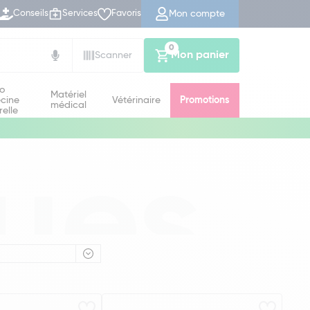
Mon compte
Conseils
Services
Favoris
0
Mon panier
Scanner
io
Matériel
cine
Vétérinaire
Promotions
médical
relle
ues