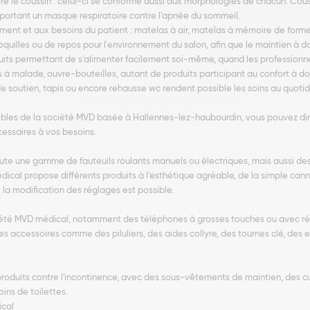
ore le coussin : celui-ci se conforme aussi aux morphologies de chacun. Co
 portant un masque respiratoire contre l'apnée du sommeil.
ment et aux besoins du patient : matelas à air, matelas à mémoire de forme
illes ou de repos pour l'environnement du salon, afin que le maintien à do
uits permettant de s'alimenter facilement soi-même, quand les professionne
à malade, ouvre-bouteilles, autant de produits participant au confort à domi
e soutien, tapis ou encore rehausse wc rendent possible les soins au quotid
nibles de la société MVD basée à Hallennes-lez-haubourdin, vous pouvez dir
cessaires à vos besoins.
te une gamme de fauteuils roulants manuels ou électriques, mais aussi des
dical propose différents produits à l'esthétique agréable, de la simple cann
la modification des réglages est possible.
iété MVD médical, notamment des téléphones à grosses touches ou avec ré
res accessoires comme des piluliers, des aides collyre, des tournes clé, des
oduits contre l'incontinence, avec des sous-vêtements de maintien, des c
ins de toilettes.
ical