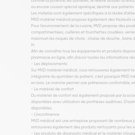
comme la potence, les barrières, le relève dossier ou enc
ou encore coussin spécial apnéique, destiné aux patients
Les matelas sont également spécifiques à la durée d'alite
MVD matériel médical propose également des fauteuils coqu
Pour l’environnement de la cuisine, MVD propose des prod
compartimentées, cuillères et fourchettes coudées, verres 
maximum les risques de chute : chaise de douche , barre d
lit.
Afin de connaître tous les équipements et produits dispo
pharmacie en ligne, afin d'avoir toutes les informations né
- Les déplacements
Sur MVD matériel médical, vous retrouverez également tou
intégrante du quotidien du patient, c'est pourquoi MVD mé
en bois. Le manche permet une préhension confortable, et 
- Le matériel de confort
Du matériel de confort est également proposé par la soc
disponibles avec utilisation de prothèses auditives. D'aut
disponibles.
- L'incontinence
MVD médical est une entreprise proposant de nombreux pr
retrouverez également des produits nettoyants pour les so
- Les produits de diagnostic médical et le matériel chirurg