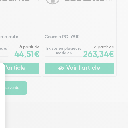
rale auto-
Coussin POLYAIR
à partir de
à partir de
eurs
Existe en plusieurs
44,51€
263,34€
modèles
r l'article
Voir l'article
ge suivante