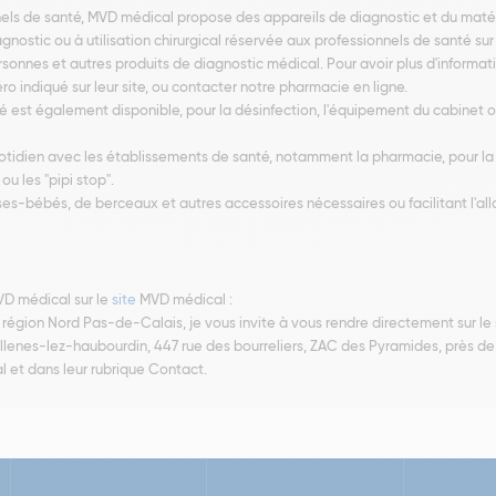
onnels de santé, MVD médical propose des appareils de diagnostic et du maté
agnostic ou à utilisation chirurgical réservée aux professionnels de santé s
nnes et autres produits de diagnostic médical. Pour avoir plus d'informatio
indiqué sur leur site, ou contacter notre pharmacie en ligne.
é est également disponible, pour la désinfection, l'équipement du cabinet o
quotidien avec les établissements de santé, notamment la pharmacie, pour la 
u les "pipi stop".
ses-bébés, de berceaux et autres accessoires nécessaires ou facilitant l'al
MVD médical sur le
site
MVD médical :
région Nord Pas-de-Calais, je vous invite à vous rendre directement sur le s
llenes-lez-haubourdin, 447 rue des bourreliers, ZAC des Pyramides, près de 
l et dans leur rubrique Contact.