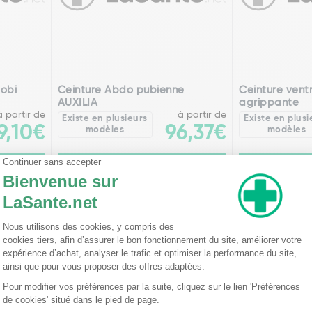
obi
Ceinture Abdo pubienne
Ceinture vent
AUXILIA
agrippante
à partir de
à partir de
Existe en plusieurs
Existe en plusi
9,10€
96,37€
modèles
modèles
le
Voir l'article
Voi
édente
Pa
2
3
4
5
6
7
8