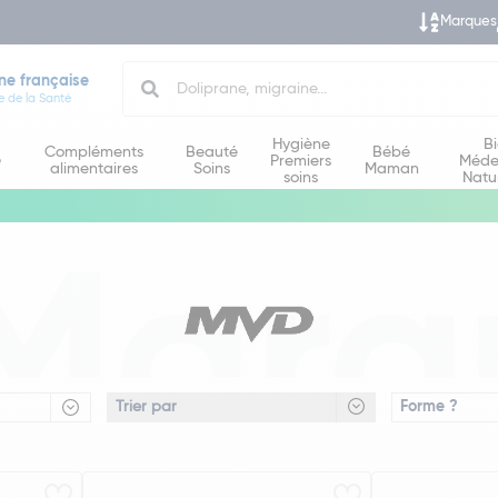
Marques
Search
ne française
e de la Santé
Hygiène
B
Compléments
Beauté
Bébé
e
Premiers
Méde
alimentaires
Soins
Maman
soins
Natu
Marq
Forme ?