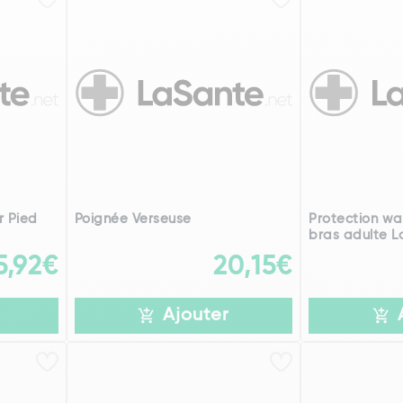
r Pied
Poignée Verseuse
Protection wa
bras adulte L
5,92€
20,15€
Ajouter