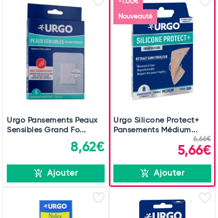
-1.00€
Nouveauté
Urgo Pansements Peaux
Urgo Silicone Protect+
Sensibles Grand Fo...
Pansements Médium...
6,66€
8,62€
5,66€
Ajouter
Ajouter