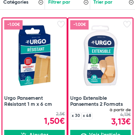
Catégories
Filtrer par
Trier par
-1.00€
-1.00€
Urgo Pansement
Urgo Extensible
Résistant 1 m x 6 cm
Pansements 2 Formats
à partir de
2,5€
4,13€
x 30
x 48
1,50€
3,13€