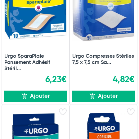
Urgo SparaPlaie
Urgo Compresses Stériles
Pansement Adhésif
7,5 x 7,5 cm Sa...
Stéril...
6,23€
4,82€
Ajouter
Ajouter