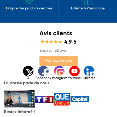
Origine des produits certifiée
Fidélité & Parrainage
Avis clients
4,9
5
/
Basé sur 62 avis.
Voir tous les avis
X
Facebook
Instagram
Youtube
LinkedIn
La presse parle de nous
Restez informé !