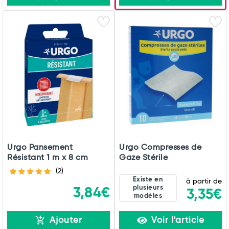
Urgo Pansement
Urgo Compresses de
Résistant 1 m x 8 cm
Gaze Stérile
(2)
Existe en
à partir de
plusieurs
3,84€
3,35€
modèles
Ajouter
Voir l'article