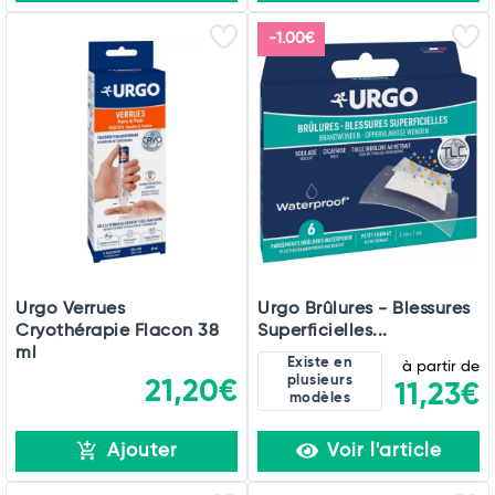
-1.00€
Urgo Verrues
Urgo Brûlures - Blessures
Cryothérapie Flacon 38
Superficielles...
ml
Existe en
à partir de
plusieurs
21,20€
11,23€
modèles
Ajouter
Voir l'article