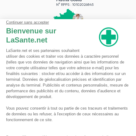
N° RPPS : 10102026845
Pharmacie du Bizet
Licence ARS : 590009874
Licence Ordinale : 126921
49 boulevard Bizet
59650 Villeneuve d'Ascq
Contactez-nous !
Pharmacie en ligne autorisée à vendre des médicaments depuis le 17 avril 2013