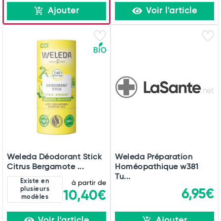
Ajouter
Voir l'article
Weleda Déodorant Stick
Weleda Préparation
Citrus Bergamote ...
Homéopathique w381
Tu...
Existe en
à partir de
plusieurs
6,95€
10,40€
modèles
Voir l'article
Ajouter