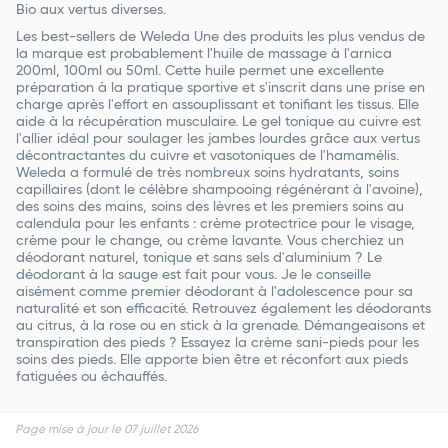
Bio aux vertus diverses.
Les best-sellers de Weleda Une des produits les plus vendus de
la marque est probablement l'huile de massage à l'arnica
200ml, 100ml ou 50ml. Cette huile permet une excellente
préparation à la pratique sportive et s'inscrit dans une prise en
charge après l'effort en assouplissant et tonifiant les tissus. Elle
aide à la récupération musculaire. Le gel tonique au cuivre est
l'allier idéal pour soulager les jambes lourdes grâce aux vertus
décontractantes du cuivre et vasotoniques de l'hamamélis.
Weleda a formulé de très nombreux soins hydratants, soins
capillaires (dont le célèbre shampooing régénérant à l'avoine),
des soins des mains, soins des lèvres et les premiers soins au
calendula pour les enfants : crème protectrice pour le visage,
crème pour le change, ou crème lavante. Vous cherchiez un
déodorant naturel, tonique et sans sels d'aluminium ? Le
déodorant à la sauge est fait pour vous. Je le conseille
aisément comme premier déodorant à l'adolescence pour sa
naturalité et son efficacité. Retrouvez également les déodorants
au citrus, à la rose ou en stick à la grenade. Démangeaisons et
transpiration des pieds ? Essayez la crème sani-pieds pour les
soins des pieds. Elle apporte bien être et réconfort aux pieds
fatiguées ou échauffés.
Page mise à jour le 07 juillet 2026