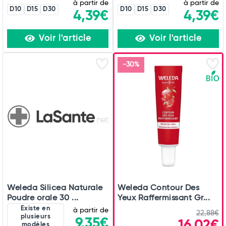
à partir de
à partir de
D10
D15
D30
D10
D15
D30
4,39€
4,39€
Voir l'article
Voir l'article
-30%
Weleda Silicea Naturale
Weleda Contour Des
Poudre orale 30 ...
Yeux Raffermissant Gr...
Existe en
à partir de
22,88€
plusieurs
9,35€
16,02€
modèles