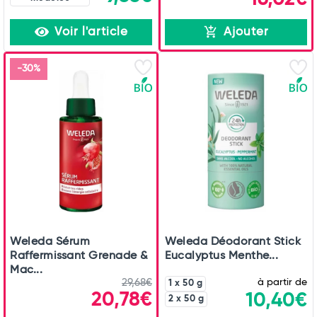
Voir l'article
Ajouter
-30%
Weleda Sérum
Weleda Déodorant Stick
Raffermissant Grenade &
Eucalyptus Menthe...
Mac...
à partir de
29,68€
1 x 50 g
20,78€
10,40€
2 x 50 g