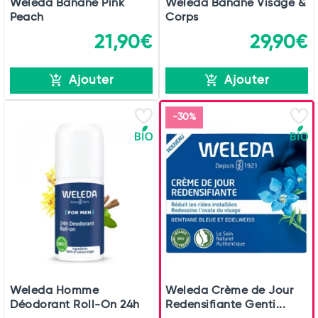
Weleda Banane Pink
Weleda Banane Visage &
Peach
Corps
21,90€
29,90€
Ajouter
Ajouter
-30%
Weleda Homme
Weleda Crème de Jour
Déodorant Roll-On 24h
Redensifiante Genti...