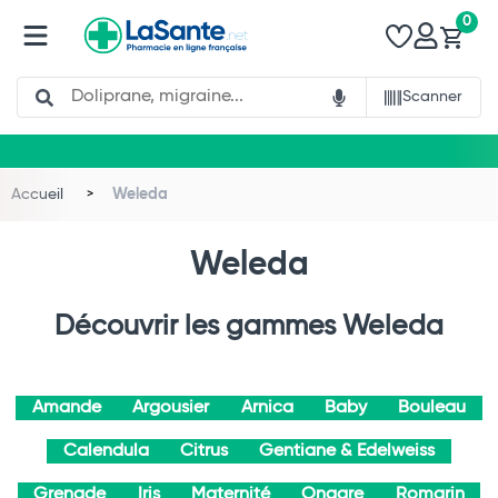
0
Search
Scanner
Accueil
Weleda
Weleda
Découvrir les gammes Weleda
Amande
Argousier
Arnica
Baby
Bouleau
Calendula
Citrus
Gentiane & Edelweiss
Grenade
Iris
Maternité
Onagre
Romarin