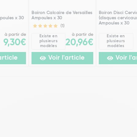
h
Boiron Calcaire de Versailles
Boiron Disci Cervi
poules x 30
Ampoules x 30
(disques cervicau
Ampoules x 30
(1)
à partir de
à partir de
Existe en
Existe en
9,30€
20,96€
plusieurs
plusieurs
modèles
modèles
article
Voir l'article
Voir l'a