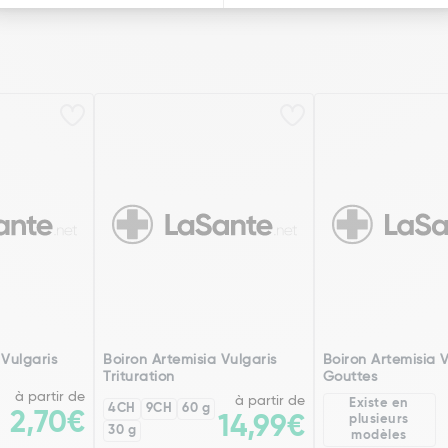
 Vulgaris
Boiron Artemisia Vulgaris
Boiron Artemisia V
Trituration
Gouttes
à partir de
à partir de
Existe en
4CH
9CH
60 g
2,70€
14,99€
plusieurs
30 g
modèles