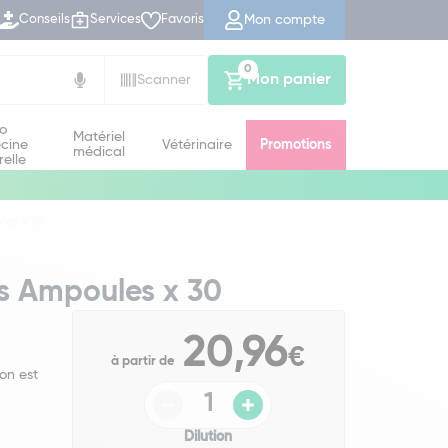
Mon compte
Conseils
Services
Favoris
0
Mon panier
Scanner
io
Matériel
cine
Vétérinaire
Promotions
médical
relle
les x 30
is Ampoules x 30
20,96
€
à partir de
on est
Dilution