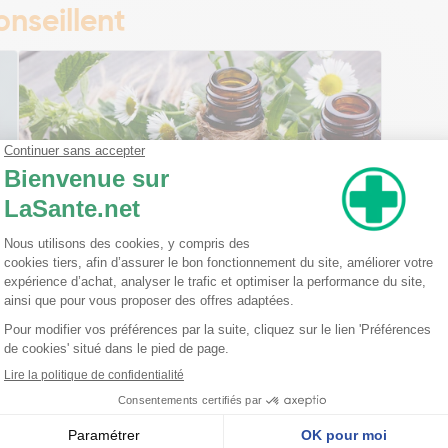
nseillent
Ma trousse à pharmacie homéopathique
Ceci est un petit guide pratique des traitements
homéopathiques à avoir chez soi ! L'homéopathie
est une disciple à part entière dans l'arsenal
thérapeutique. Celle-ci est basée sur le principe
qu'une ...
Lire la suite