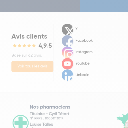
X
Avis clients
Facebook
4,9
5
/
Instagram
Basé sur 62 avis.
Youtube
Voir tous les avis
LinkedIn
Nos pharmaciens
Titulaire -
Cyril Tétart
N° RPPS : 10001113017
Louise Talleu