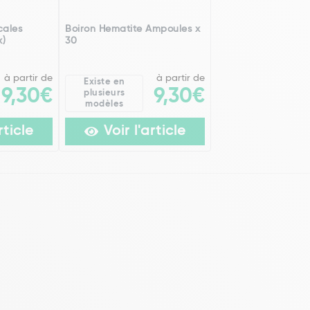
cales
Boiron Hematite Ampoules x
x)
30
à partir de
à partir de
Existe en
9,30€
9,30€
plusieurs
modèles
rticle
Voir l'article