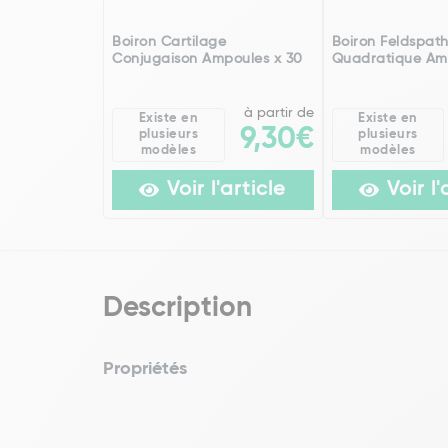
Boiron Cartilage
Boiron Feldspat
Conjugaison Ampoules x 30
Quadratique Am
à partir de
Existe en
Existe en
9,30€
plusieurs
plusieurs
modèles
modèles
Voir l'article
Voir l'
Description
Propriétés