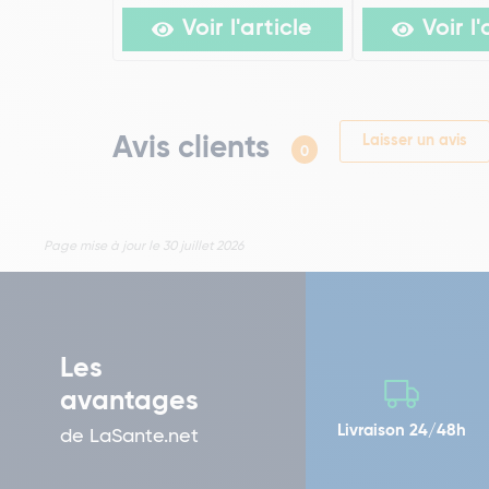
Voir l'article
Voir l'
Avis clients
Laisser un avis
0
Page mise à jour le 30 juillet 2026
Les
avantages
Livraison 24/48h
de LaSante.net