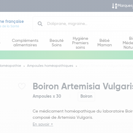
Marques
Search
ne française
e de la Santé
Hygiène
B
Compléments
Beauté
Bébé
e
Premiers
Méde
alimentaires
Soins
Maman
soins
Natu
Homéopathie
Ampoules homéopathiques
Boiron Artemisia Vulgaris Ampou
Boiron Artemisia Vulgar
Ampoules x 30
Boiron
Ce médicament homéopathique du laboratoire Boir
composé de Artemisia Vulgaris.
En savoir +