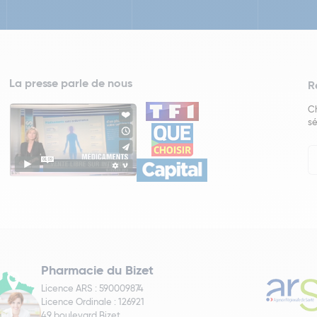
La presse parle de nous
R
Ch
sé
In
Ne
Pharmacie du Bizet
Licence ARS : 590009874
Licence Ordinale : 126921
49 boulevard Bizet