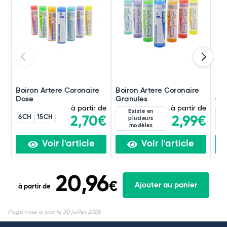
Boiron Artere Coronaire
Boiron Artere Coronaire
Boi
Dose
Granules
Gou
à partir de
à partir de
Existe en
6CH
15CH
2,99€
2,70€
plusieurs
modèles
Voir l'article
Voir l'article
20,96
€
Ajouter au panier
à partir de
Page mise à jour le 30 juillet 2026