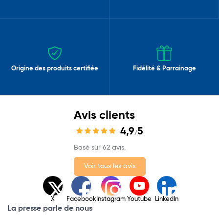
Origine des produits certifiée
Fidélité & Parrainage
Avis clients
4,9
5
/
Basé sur 62 avis.
Voir tous les avis
X
Facebook
Instagram
Youtube
LinkedIn
La presse parle de nous