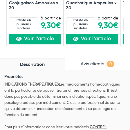
Conjugaison Ampoules x
Quadratique Ampoules x
Ver
30
30
à partir de
à partir de
Existe en
Existe en
9,30€
9,30€
plusieurs
plusieurs
modèles
modèles
Voir l'article
Voir l'article
Avis clients
Description
0
Propriétés
INDICATIONS THERAPEUTIQUES
Les médicaments homéopathiques
ont la particularité de pouvoir traiter différentes affections. Il n'est
donc pas possible de déterminer une indication spécifique, ni une
posologie précise par médicament. C'est le professionnel de santé
qui va déterminer l'indication du médicament et sa posologie en
fonction du patient.
Pour plus d'informations consultez votre médecin.
CONTRE-