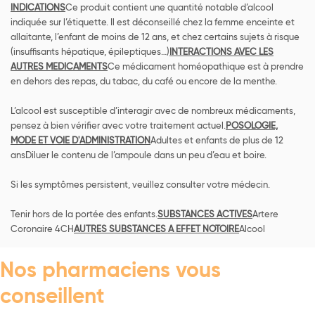
INDICATIONS
Ce produit contient une quantité notable d’alcool
indiquée sur l’étiquette. Il est déconseillé chez la femme enceinte et
allaitante, l’enfant de moins de 12 ans, et chez certains sujets à risque
(insuffisants hépatique, épileptiques…)
INTERACTIONS AVEC LES
AUTRES MEDICAMENTS
Ce médicament homéopathique est à prendre
en dehors des repas, du tabac, du café ou encore de la menthe.
L’alcool est susceptible d’interagir avec de nombreux médicaments,
pensez à bien vérifier avec votre traitement actuel.
POSOLOGIE,
MODE ET VOIE D'ADMINISTRATION
Adultes et enfants de plus de 12
ansDiluer le contenu de l’ampoule dans un peu d’eau et boire.
Si les symptômes persistent, veuillez consulter votre médecin.
Tenir hors de la portée des enfants.
SUBSTANCES ACTIVES
Artere
Coronaire 4CH
AUTRES SUBSTANCES A EFFET NOTOIRE
Alcool
Nos pharmaciens vous
conseillent