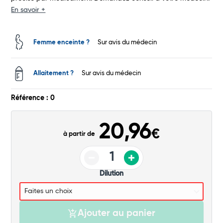
Total
En savoir +
Commander
Femme enceinte ?
Sur avis du médecin
Allaitement ?
Sur avis du médecin
Référence : 0
20,96
€
à partir de
Dilution
Ajouter au panier