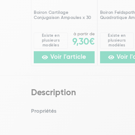
Boiron Cartilage
Boiron Feldspat
Conjugaison Ampoules x 30
Quadratique Am
à partir de
Existe en
Existe en
9,30€
plusieurs
plusieurs
modèles
modèles
Voir l'article
Voir l'
Description
Propriétés