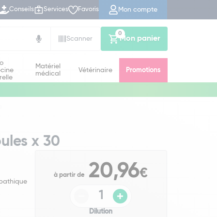
Mon compte
Conseils
Services
Favoris
0
Mon panier
Scanner
io
Matériel
cine
Vétérinaire
Promotions
médical
relle
0
ules x 30
20,96
€
à partir de
pathique
Dilution