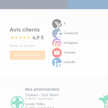
X
Avis clients
Facebook
4,9
5
/
Instagram
Basé sur 62 avis.
Youtube
Voir tous les avis
LinkedIn
Nos pharmaciens
Titulaire -
Cyril Tétart
N° RPPS : 10001113017
Louise Talleu
N° RPPS : 10101068749