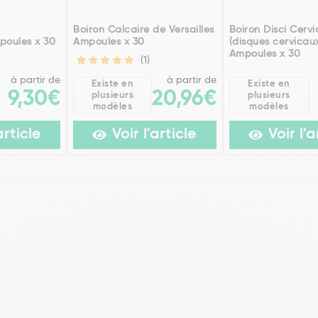
h
Boiron Calcaire de Versailles
Boiron Disci Cervi
poules x 30
Ampoules x 30
(disques cervicau
Ampoules x 30
(1)
à partir de
à partir de
Existe en
Existe en
9,30€
20,96€
plusieurs
plusieurs
modèles
modèles
article
Voir l'article
Voir l'a