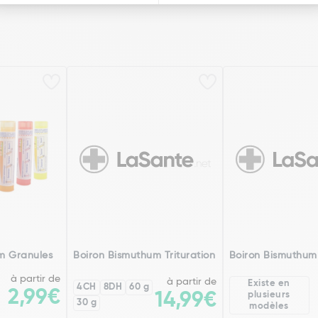
m Granules
Boiron Bismuthum Trituration
Boiron Bismuthum
à partir de
à partir de
Existe en
4CH
8DH
60 g
2,99€
14,99€
plusieurs
30 g
modèles