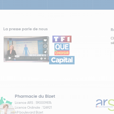
La presse parle de nous
R
Ch
sé
In
Ne
Pharmacie du Bizet
Licence ARS : 590009874
Licence Ordinale : 126921
49 boulevard Bizet