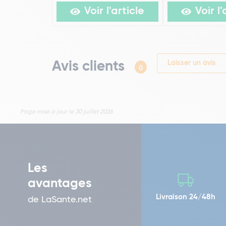
Voir l'article
Voir l'
Avis clients
Laisser un avis
0
Page mise à jour le 30 juillet 2026
Les
avantages
Livraison 24/48h
de LaSante.net