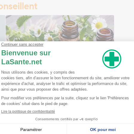
nseillent
Ma trousse à pharmacie homéopathique
Ceci est un petit guide pratique des traitements
homéopathiques à avoir chez soi ! L'homéopathie
est une disciple à part entière dans l'arsenal
thérapeutique. Celle-ci est basée sur le principe
qu'une ...
Lire la suite