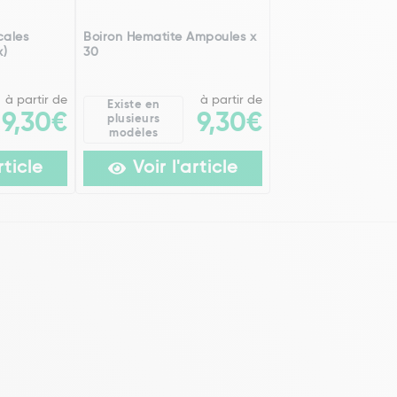
cales
Boiron Hematite Ampoules x
x)
30
à partir de
à partir de
Existe en
9,30€
9,30€
plusieurs
modèles
rticle
Voir l'article