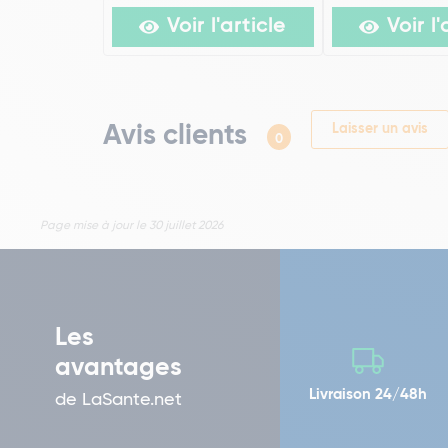
Voir l'article
Voir l'
Avis clients
Laisser un avis
0
Page mise à jour le 30 juillet 2026
Les
avantages
Livraison 24/48h
de LaSante.net