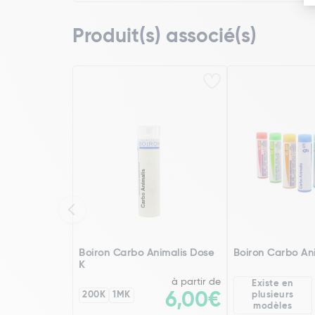
Produit(s) associé(s)
Boiron Carbo Animalis Dose
Boiron Carbo An
K
à partir de
Existe en
200K
1MK
6,00€
plusieurs
modèles