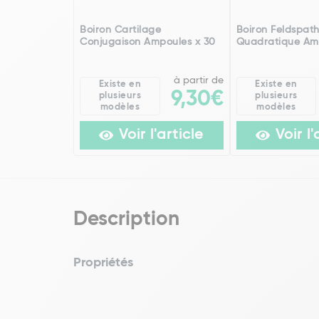
Boiron Cartilage
Boiron Feldspat
Conjugaison Ampoules x 30
Quadratique Am
à partir de
Existe en
Existe en
9,30€
plusieurs
plusieurs
modèles
modèles
Voir l'article
Voir l'
Description
Propriétés