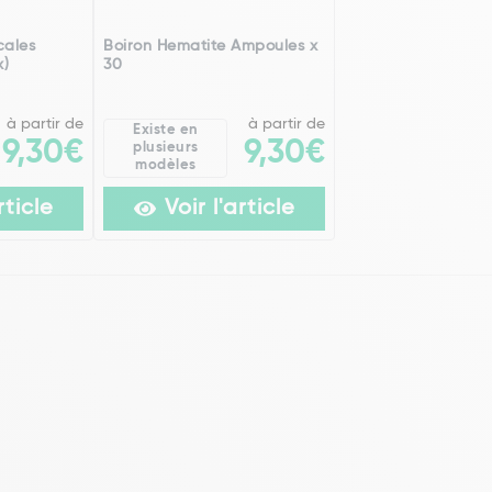
cales
Boiron Hematite Ampoules x
x)
30
à partir de
à partir de
Existe en
9,30€
9,30€
plusieurs
modèles
rticle
Voir l'article