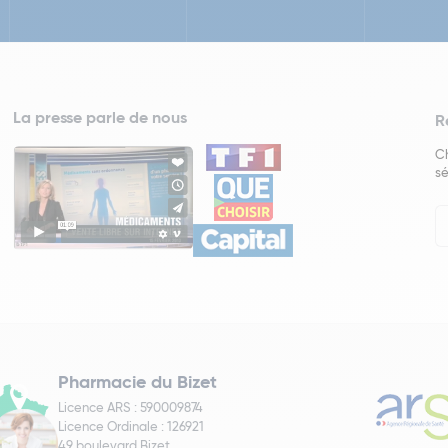
La presse parle de nous
R
Ch
sé
In
Ne
Pharmacie du Bizet
Licence ARS : 590009874
Licence Ordinale : 126921
49 boulevard Bizet