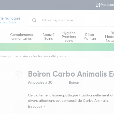
Marques
Search
ne française
e de la Santé
Hygiène
B
Compléments
Beauté
Bébé
e
Premiers
Méde
alimentaires
Soins
Maman
soins
Natu
Homéopathie
Ampoules homéopathiques
Boiron Carbo Animalis Eau Ampo
Boiron Carbo Animalis 
Ampoules x 30
Boiron
Ce traitement homéopathique traditionnellement uti
divers affections est composé de Carbo Animalis.
En savoir +