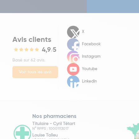
X
Avis clients
Facebook
4,9
5
/
Instagram
Basé sur 62 avis.
Youtube
Voir tous les avis
LinkedIn
Nos pharmaciens
Titulaire -
Cyril Tétart
N° RPPS : 10001113017
Louise Talleu