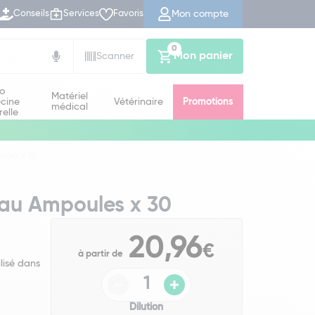
Mon compte
Conseils
Services
Favoris
0
Mon panier
Scanner
io
Matériel
cine
Vétérinaire
Promotions
médical
relle
ules x 30
Eau Ampoules x 30
20,96
€
à partir de
lisé dans
Dilution