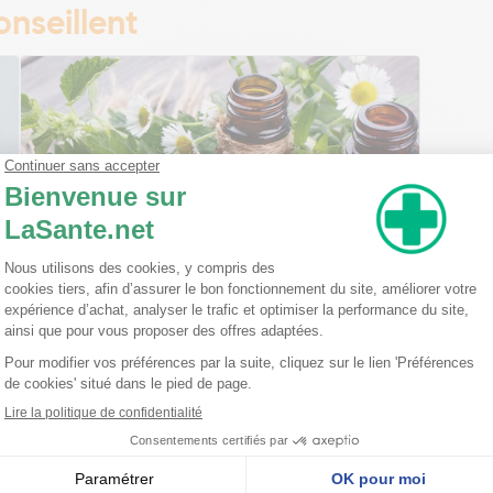
nseillent
Ma trousse à pharmacie homéopathique
Ceci est un petit guide pratique des traitements
homéopathiques à avoir chez soi ! L'homéopathie
est une disciple à part entière dans l'arsenal
thérapeutique. Celle-ci est basée sur le principe
qu'une ...
Lire la suite