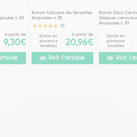
h
Boiron Calcaire de Versailles
Boiron Disci Cervi
poules x 30
Ampoules x 30
(disques cervicau
Ampoules x 30
(1)
à partir de
à partir de
Existe en
Existe en
9,30€
20,96€
plusieurs
plusieurs
modèles
modèles
article
Voir l'article
Voir l'a