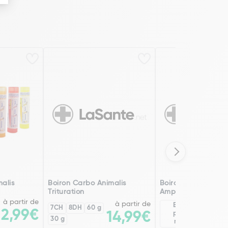
alis
Boiron Carbo Animalis
Boiron Carbo Anima
Trituration
Ampoules x 30
à partir de
à partir de
Existe en
7CH
8DH
60 g
2,99€
2
14,99€
plusieurs
30 g
modèles