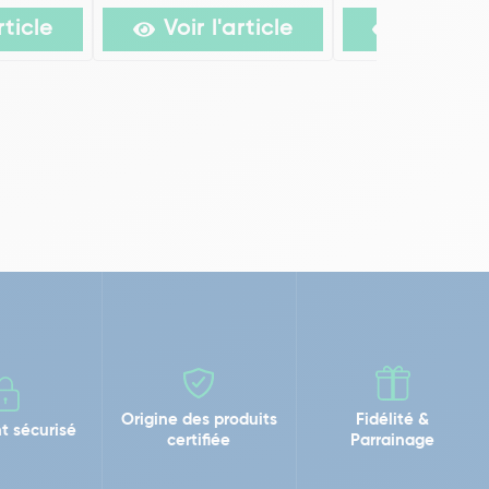
rticle
Voir l'article
Voir l'ar
Origine des produits
Fidélité &
t sécurisé
certifiée
Parrainage