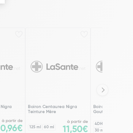
 Nigra
Boiron Centaurea Nigra
Boiron Centaurea 
Teinture Mère
Gouttes
à partir de
à partir de
4DH
8DH
20,96€
125 ml
60 ml
11,50€
30 ml
60 ml