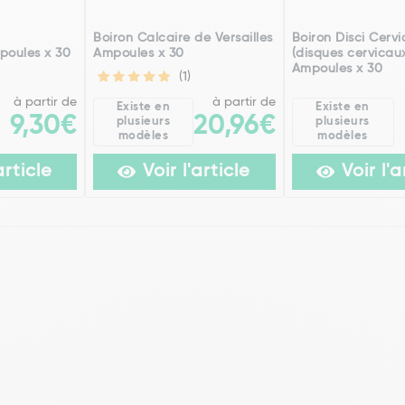
h
Boiron Calcaire de Versailles
Boiron Disci Cervi
poules x 30
Ampoules x 30
(disques cervicau
Ampoules x 30
(1)
à partir de
à partir de
Existe en
Existe en
9,30€
20,96€
plusieurs
plusieurs
modèles
modèles
article
Voir l'article
Voir l'a