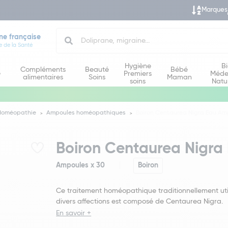
Marques
Search
ne française
e de la Santé
Hygiène
B
Compléments
Beauté
Bébé
e
Premiers
Méde
alimentaires
Soins
Maman
soins
Natu
Homéopathie
Ampoules homéopathiques
Boiron Centaurea Nigra Eau Am
Boiron Centaurea Nigra
Ampoules x 30
Boiron
Ce traitement homéopathique traditionnellement uti
divers affections est composé de Centaurea Nigra.
En savoir +