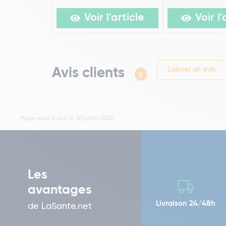
Voir l'article
Voir l'
Avis clients
Laisser un avis
0
Page mise à jour le 30 juillet 2026
Les
avantages
Livraison 24/48h
de LaSante.net