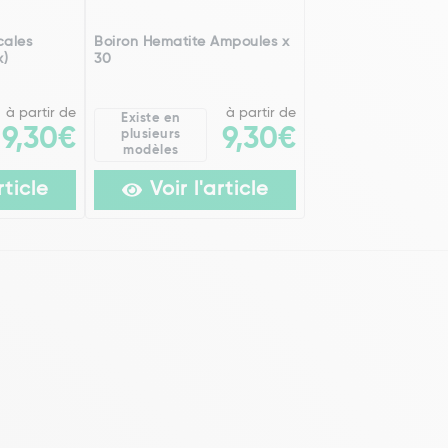
cales
Boiron Hematite Ampoules x
x)
30
à partir de
à partir de
Existe en
9,30€
9,30€
plusieurs
modèles
rticle
Voir l'article