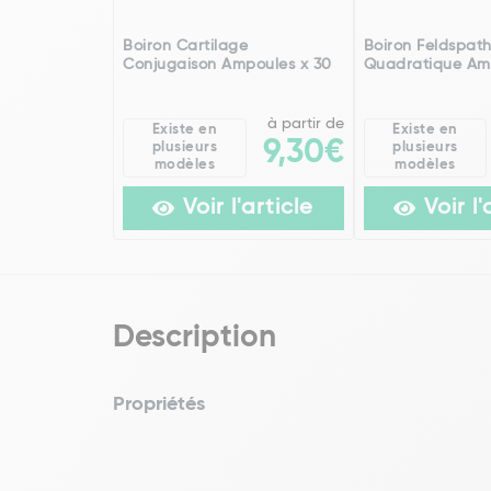
Boiron Cartilage
Boiron Feldspat
Conjugaison Ampoules x 30
Quadratique Am
à partir de
Existe en
Existe en
9,30€
plusieurs
plusieurs
modèles
modèles
Voir l'article
Voir l'
Description
Propriétés