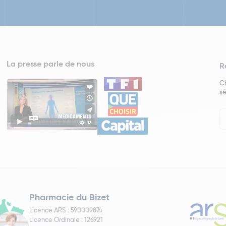
La presse parle de nous
R
Ch
sé
In
Ne
Pharmacie du Bizet
Licence ARS : 590009874
Licence Ordinale : 126921