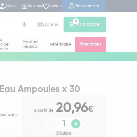
Mon compte
Conseils
Services
Favoris
0
Mon panier
Scanner
io
Matériel
cine
Vétérinaire
Promotions
médical
relle
poules x 30
 Eau Ampoules x 30
20,96
€
à partir de
lisé dans
Dilution