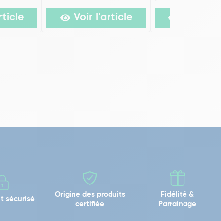
rticle
Voir l'article
Voir l'ar
Origine des produits
Fidélité &
t sécurisé
certifiée
Parrainage