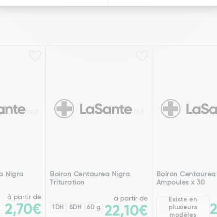
a Nigra
Boiron Centaurea Nigra
Boiron Centaurea
Trituration
Ampoules x 30
à partir de
à partir de
Existe en
2,70€
1DH
8DH
60 g
22,10€
plusieurs
modèles