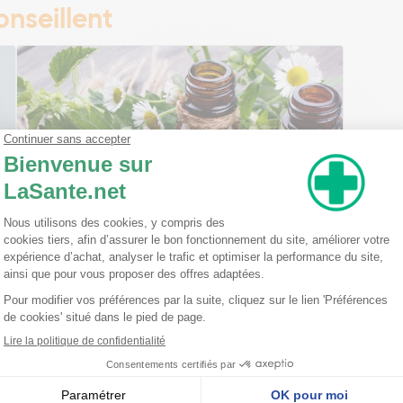
nseillent
Ma trousse à pharmacie homéopathique
Ceci est un petit guide pratique des traitements
homéopathiques à avoir chez soi ! L'homéopathie
est une disciple à part entière dans l'arsenal
thérapeutique. Celle-ci est basée sur le principe
qu'une ...
Lire la suite