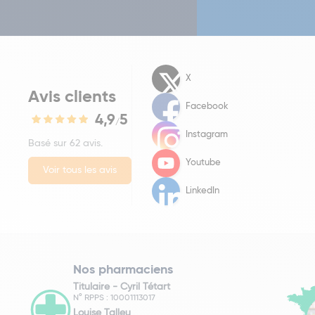
X
Avis clients
Facebook
4,9
5
/
Instagram
Basé sur 62 avis.
Youtube
Voir tous les avis
LinkedIn
Nos pharmaciens
Titulaire -
Cyril Tétart
N° RPPS : 10001113017
Louise Talleu