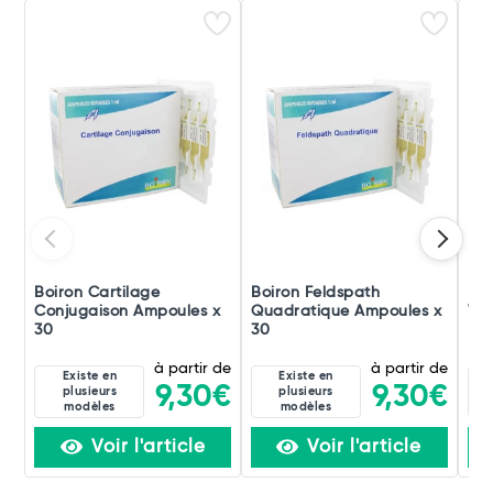
Boiron Cartilage
Boiron Feldspath
Boi
Conjugaison Ampoules x
Quadratique Ampoules x
Ver
30
30
à partir de
à partir de
Existe en
Existe en
9,30€
9,30€
plusieurs
plusieurs
modèles
modèles
Voir l'article
Voir l'article