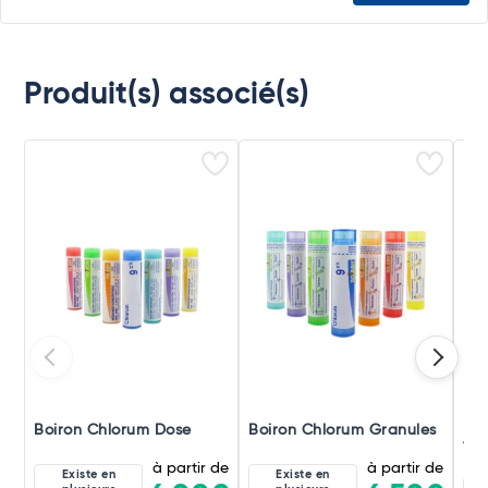
Produit(s) associé(s)
Boiron Chlorum Dose
Boiron Chlorum Granules
Boi
Tri
à partir de
à partir de
Existe en
Existe en
8D