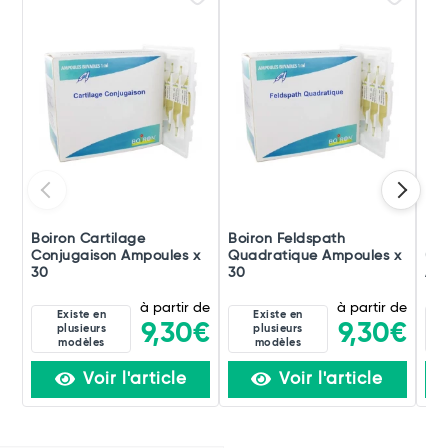
Boiron Cartilage
Boiron Feldspath
Boi
Conjugaison Ampoules x
Quadratique Ampoules x
(di
30
30
Amp
à partir de
à partir de
Existe en
Existe en
9,30€
9,30€
plusieurs
plusieurs
modèles
modèles
Voir l'article
Voir l'article