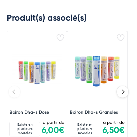
Produit(s) associé(s)
Boiron Dha-s Dose
Boiron Dha-s Granules
Boi
à partir de
à partir de
Existe en
Existe en
8D
6,00€
6,50€
plusieurs
plusieurs
modèles
modèles