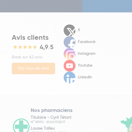
X
Avis clients
Facebook
4,9
5
/
Instagram
Basé sur 62 avis.
Youtube
Voir tous les avis
LinkedIn
Nos pharmaciens
Titulaire -
Cyril Tétart
N° RPPS : 10001113017
Louise Talleu