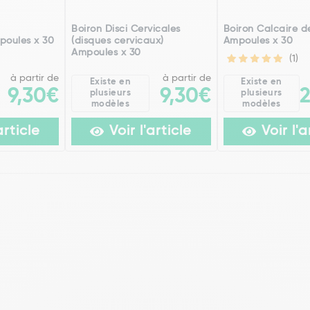
h
Boiron Disci Cervicales
Boiron Calcaire de
poules x 30
(disques cervicaux)
Ampoules x 30
Ampoules x 30
(1)
à partir de
à partir de
Existe en
Existe en
9,30€
9,30€
plusieurs
plusieurs
modèles
modèles
article
Voir l'article
Voir l'a