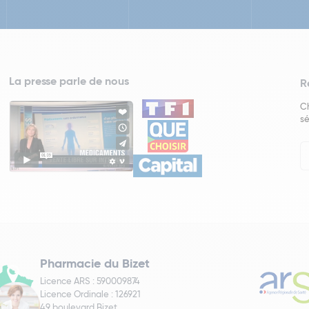
La presse parle de nous
R
Ch
sé
In
Ne
Pharmacie du Bizet
Licence ARS : 590009874
Licence Ordinale : 126921
49 boulevard Bizet