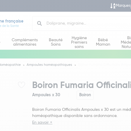
Marques
Search
ne française
e de la Santé
Hygiène
B
Compléments
Beauté
Bébé
e
Premiers
Méde
alimentaires
Soins
Maman
soins
Natu
Homéopathie
Ampoules homéopathiques
Boiron Fumaria Officinalis Ampo
Boiron Fumaria Officina
Ampoules x 30
Boiron
Boiron Fumaria Officinalis Ampoules x 30 est un mé
homéopathique disponible sans ordonnance.
En savoir +