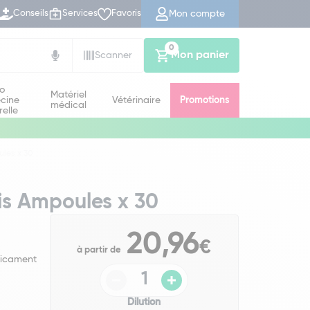
Mon compte
Conseils
Services
Favoris
0
Mon panier
Scanner
io
Matériel
cine
Vétérinaire
Promotions
médical
relle
ules x 30
lis Ampoules x 30
20,96
€
à partir de
dicament
Dilution