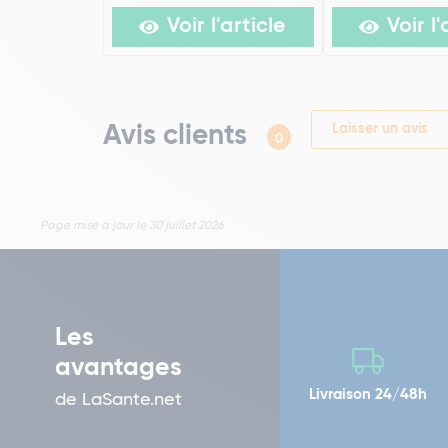
Voir l'article
Voir l'
Avis clients
Laisser un avis
0
Page mise à jour le 30 juillet 2026
Les
avantages
Livraison 24/48h
de LaSante.net