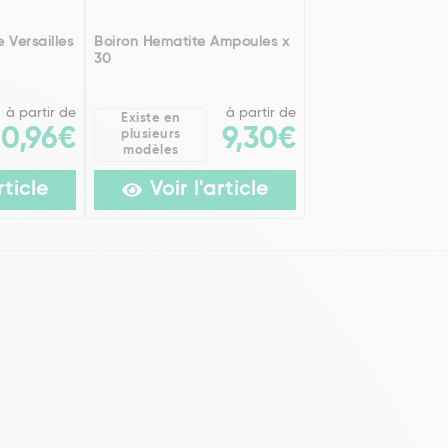
 Versailles
Boiron Hematite Ampoules x
30
à partir de
à partir de
Existe en
20,96€
9,30€
plusieurs
modèles
rticle
Voir l'article