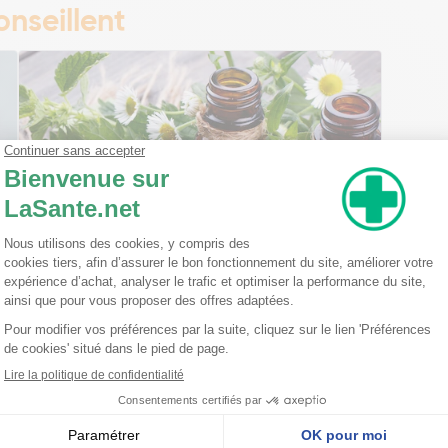
nseillent
Ma trousse à pharmacie homéopathique
Ceci est un petit guide pratique des traitements
homéopathiques à avoir chez soi ! L'homéopathie
est une disciple à part entière dans l'arsenal
thérapeutique. Celle-ci est basée sur le principe
qu'une ...
Lire la suite