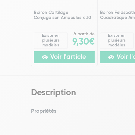
Boiron Cartilage
Boiron Feldspat
Conjugaison Ampoules x 30
Quadratique Am
à partir de
Existe en
Existe en
9,30€
plusieurs
plusieurs
modèles
modèles
Voir l'article
Voir l'
Description
Propriétés