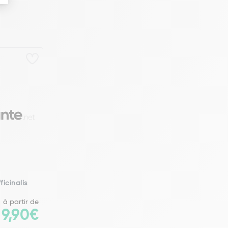
icinalis
à partir de
9,90€