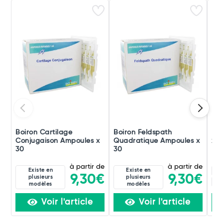
Boiron Cartilage
Boiron Feldspath
Boi
Conjugaison Ampoules x
Quadratique Ampoules x
x 3
30
30
à partir de
à partir de
Existe en
Existe en
8C
9,30€
9,30€
plusieurs
plusieurs
8D
modèles
modèles
Voir l'article
Voir l'article