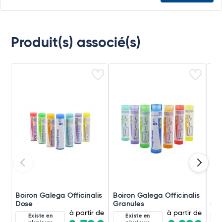
Produit(s) associé(s)
Boiron Galega Officinalis
Boiron Galega Officinalis
Boi
Dose
Granules
Gou
à partir de
à partir de
Existe en
Existe en