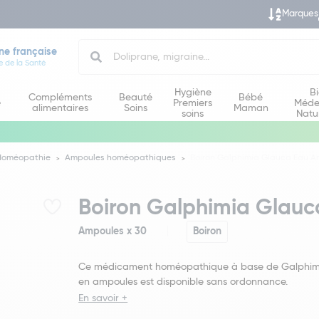
Marques
Search
ne française
e de la Santé
Hygiène
B
Compléments
Beauté
Bébé
e
Premiers
Méde
alimentaires
Soins
Maman
soins
Natu
Homéopathie
Ampoules homéopathiques
Boiron Galphimia Glauca Eau A
Boiron Galphimia Glauc
Ampoules x 30
Boiron
Ce médicament homéopathique à base de Galphim
en ampoules est disponible sans ordonnance.
En savoir +