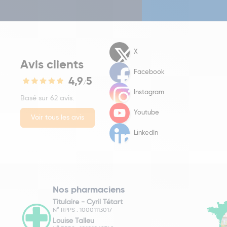
X
Avis clients
Facebook
4,9
5
/
Instagram
Basé sur 62 avis.
Youtube
Voir tous les avis
LinkedIn
Nos pharmaciens
Titulaire -
Cyril Tétart
N° RPPS : 10001113017
Louise Talleu