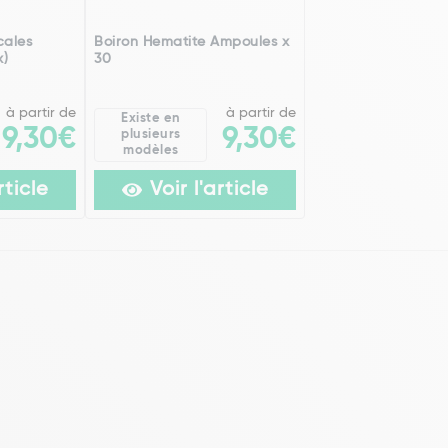
cales
Boiron Hematite Ampoules x
x)
30
à partir de
à partir de
Existe en
9,30€
9,30€
plusieurs
modèles
rticle
Voir l'article