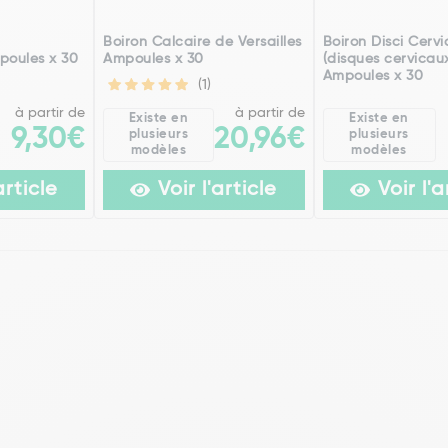
h
Boiron Calcaire de Versailles
Boiron Disci Cervi
poules x 30
Ampoules x 30
(disques cervicau
Ampoules x 30
(1)
à partir de
à partir de
Existe en
Existe en
9,30€
20,96€
plusieurs
plusieurs
modèles
modèles
article
Voir l'article
Voir l'a