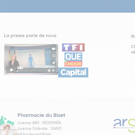
La presse parle de nous
R
Ch
sé
In
Ne
Pharmacie du Bizet
Licence ARS : 590009874
Licence Ordinale : 126921
49 boulevard Bizet