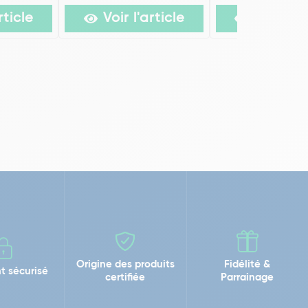
rticle
Voir l'article
Voir l'ar
Origine des produits
Fidélité &
t sécurisé
certifiée
Parrainage