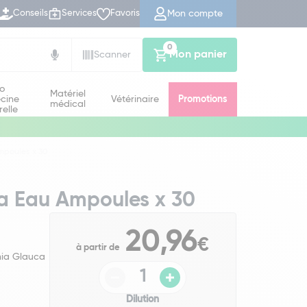
Mon compte
Conseils
Services
Favoris
0
Mon panier
Scanner
io
Matériel
cine
Vétérinaire
Promotions
médical
relle
mpoules x 30
a Eau Ampoules x 30
20,96
€
à partir de
ia Glauca
Dilution