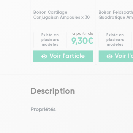
Boiron Cartilage
Boiron Feldspat
Conjugaison Ampoules x 30
Quadratique Am
à partir de
Existe en
Existe en
9,30€
plusieurs
plusieurs
modèles
modèles
Voir l'article
Voir l'
Description
Propriétés