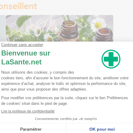
nseillent
Ma trousse à pharmacie homéopathique
Ceci est un petit guide pratique des traitements
homéopathiques à avoir chez soi ! L'homéopathie
est une disciple à part entière dans l'arsenal
thérapeutique. Celle-ci est basée sur le principe
qu'une ...
Lire la suite