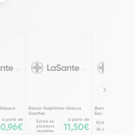
 Glauca
Boiron Galphimia Glauca
Boiron Galphimia 
Gouttes
Eau Gouttes
à partir de
à partir de
Existe en
5CH
12CH
20,96€
11,50€
plusieurs
30 ml
60 ml
modèles