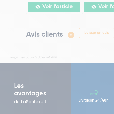
Voir l'article
Voir l'
Avis clients
Laisser un avis
0
Page mise à jour le 30 juillet 2026
Les
avantages
Livraison 24/48h
de LaSante.net