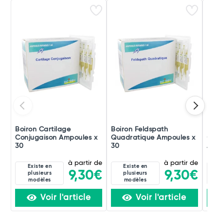
Boiron Cartilage
Boiron Feldspath
Boi
Conjugaison Ampoules x
Quadratique Ampoules x
(di
30
30
Amp
à partir de
à partir de
Existe en
Existe en
9,30€
9,30€
plusieurs
plusieurs
modèles
modèles
Voir l'article
Voir l'article