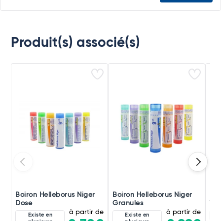
Produit(s) associé(s)
Boiron Helleborus Niger
Boiron Helleborus Niger
Boi
Dose
Granules
Tri
à partir de
à partir de
Existe en
Existe en
15