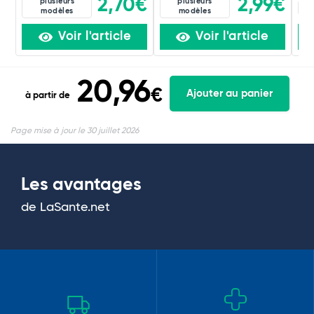
2,70€
2,99€
plusieurs
plusieurs
60
modèles
modèles
Voir l'article
Voir l'article
20,96
€
Ajouter au panier
à partir de
Page mise à jour le 30 juillet 2026
Les avantages
de LaSante.net