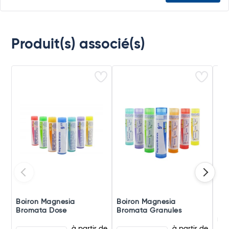
Produit(s) associé(s)
Boiron Magnesia
Boiron Magnesia
Boi
Bromata Dose
Bromata Granules
Bro
ml
à partir de
à partir de