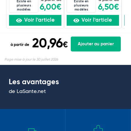
Existe en
Existe en
6,00€
6,50€
plusieurs
plusieurs
modèles
modèles
Voir l'article
Voir l'article
20,96
€
Ajouter au panier
à partir de
Page mise à jour le 30 juillet 2026
Les avantages
de LaSante.net