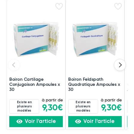
Boiron Cartilage
Boiron Feldspath
Boi
Conjugaison Ampoules x
Quadratique Ampoules x
(di
30
30
Amp
à partir de
à partir de
Existe en
Existe en
9,30€
9,30€
plusieurs
plusieurs
modèles
modèles
Voir l'article
Voir l'article