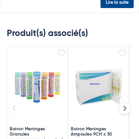
Lire la suite
Produit(s) associé(s)
Boiron Meninges
Boiron Meninges
Boi
Granules
Ampoules 9CH x 30