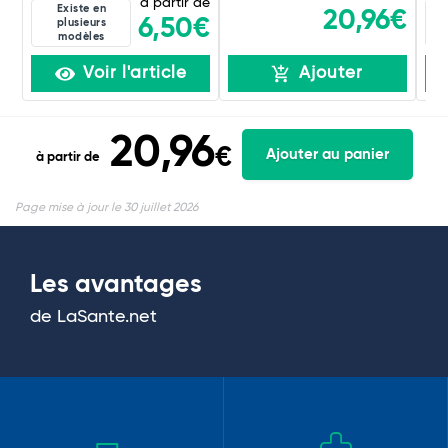
à partir de
Existe en
20,96€
6,50€
plusieurs
modèles
Voir l'article
Ajouter
20,96
€
Ajouter au panier
à partir de
Page mise à jour le 30 juillet 2026
Les avantages
de LaSante.net