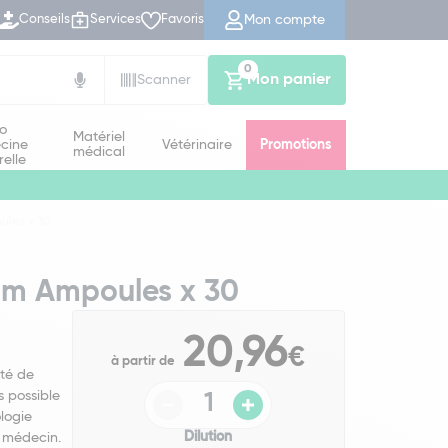
Mon compte
Conseils
Services
Favoris
0
Mon panier
Scanner
io
Matériel
cine
Vétérinaire
Promotions
médical
relle
ules x 30
um Ampoules x 30
20,96
€
à partir de
té de
s possible
logie
Dilution
 médecin.