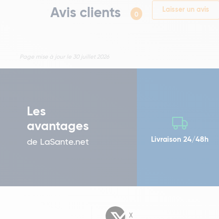
Avis clients
Laisser un avis
0
Page mise à jour le 30 juillet 2026
Les
avantages
Livraison 24/48h
de LaSante.net
X