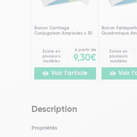
Boiron Cartilage
Boiron Feldspat
Conjugaison Ampoules x 30
Quadratique Am
à partir de
Existe en
Existe en
9,30€
plusieurs
plusieurs
modèles
modèles
Voir l'article
Voir l'
Description
Propriétés