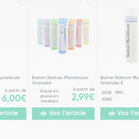
uriaticum
Boiron Natrum Muriaticum
Boiron Natrum Mu
Granules
Granules K
à partir de
à partir de
Existe en
200K
1MK
2,99€
6,00€
plusieurs
10MK
modèles
article
Voir l'article
Voir l'a