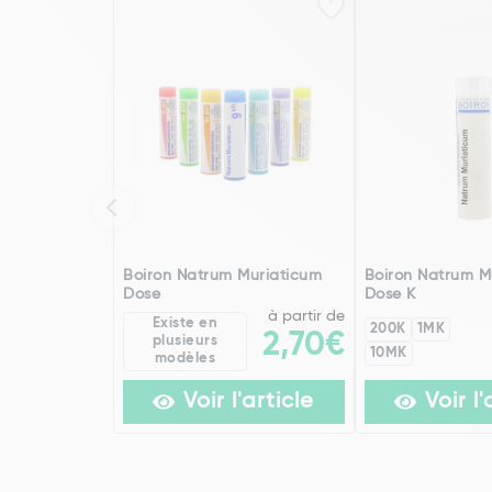
Boiron Natrum Muriaticum
Boiron Natrum M
Dose
Dose K
à partir de
Existe en
200K
1MK
2,70€
plusieurs
10MK
modèles
Voir l'article
Voir l'