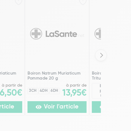
riaticum
Boiron Natrum Muriaticum
Boiron Natrum Mur
Pommade 20 g
Trituration
à partir de
à partir de
Existe en
1
6,50€
3CH
4DH
6DH
13,95€
plusieurs
modèles
rticle
Voir l'article
Voir l'ar