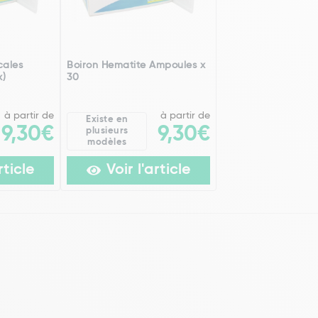
cales
Boiron Hematite Ampoules x
x)
30
à partir de
à partir de
Existe en
9,30€
9,30€
plusieurs
modèles
rticle
Voir l'article