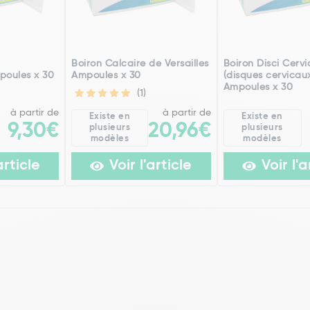
h
Boiron Calcaire de Versailles
Boiron Disci Cervi
poules x 30
Ampoules x 30
(disques cervicau
Ampoules x 30
(1)
à partir de
à partir de
Existe en
Existe en
9,30€
20,96€
plusieurs
plusieurs
modèles
modèles
article
Voir l'article
Voir l'a