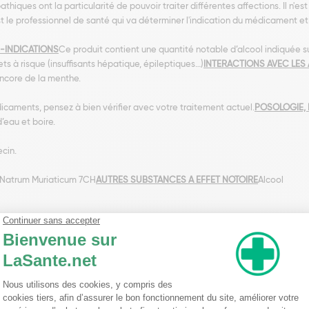
ques ont la particularité de pouvoir traiter différentes affections. Il n'es
t le professionnel de santé qui va déterminer l'indication du médicament et
-INDICATIONS
Ce produit contient une quantité notable d’alcool indiquée su
jets à risque (insuffisants hépatique, épileptiques…)
INTERACTIONS AVEC LES
encore de la menthe.
icaments, pensez à bien vérifier avec votre traitement actuel.
POSOLOGIE, 
’eau et boire.
ecin.
Natrum Muriaticum 7CH
AUTRES SUBSTANCES A EFFET NOTOIRE
Alcool
nseillent