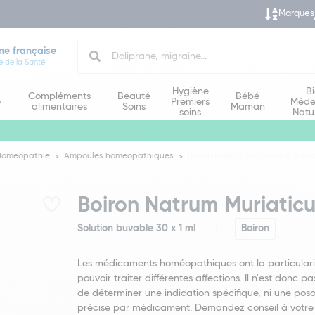
Marques
Search
ne française
e de la Santé
Hygiène
B
Compléments
Beauté
Bébé
e
Premiers
Méde
alimentaires
Soins
Maman
soins
Natu
Homéopathie
Ampoules homéopathiques
Boiron Natrum Muriaticum Ampo
Boiron Natrum Muriatic
Solution buvable 30 x 1 ml
Boiron
Les médicaments homéopathiques ont la particulari
pouvoir traiter différentes affections. Il n'est donc pa
de déterminer une indication spécifique, ni une poso
précise par médicament. Demandez conseil à votre