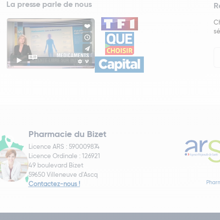
La presse parle de nous
R
Ch
sé
In
Ne
Pharmacie du Bizet
Licence ARS : 590009874
Licence Ordinale : 126921
49 boulevard Bizet
59650 Villeneuve d'Ascq
Pharm
Contactez-nous !