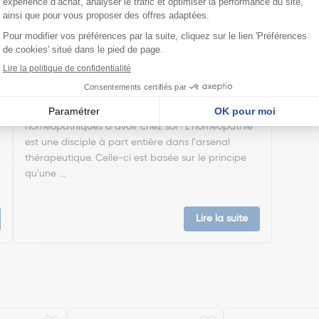
Ma trousse à pharmacie homéopathique
Ceci est un petit guide pratique des traitements
homéopathiques à avoir chez soi ! L'homéopathie
est une disciple à part entière dans l'arsenal
thérapeutique. Celle-ci est basée sur le principe
qu'une ...
Lire la suite