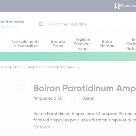
Marques
Search
ne française
e de la Santé
Hygiène
B
Compléments
Beauté
Bébé
e
Premiers
Méde
alimentaires
Soins
Maman
soins
Natu
Homéopathie
Ampoules homéopathiques
Boiron Parotidinum Ampoules x 
Boiron Parotidinum Amp
Ampoules x 30
Boiron
Boiron Parotidinum Ampoules x 30 propose Parotidi
forme d'ampoules pour une utilisation simple et quot
En savoir +