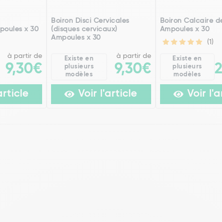
h
Boiron Disci Cervicales
Boiron Calcaire de
poules x 30
(disques cervicaux)
Ampoules x 30
Ampoules x 30
(1)
à partir de
à partir de
Existe en
Existe en
9,30€
9,30€
plusieurs
plusieurs
modèles
modèles
article
Voir l'article
Voir l'a