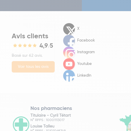
X
Avis clients
Facebook
4,9
5
/
Instagram
Basé sur 62 avis.
Youtube
Voir tous les avis
LinkedIn
Nos pharmaciens
Titulaire -
Cyril Tétart
N° RPPS : 10001113017
Louise Talleu
N° RPPS : 10101068749