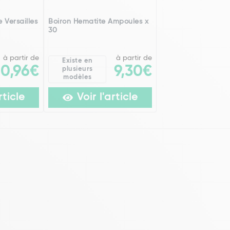
 Versailles
Boiron Hematite Ampoules x
30
à partir de
à partir de
Existe en
20,96€
9,30€
plusieurs
modèles
rticle
Voir l'article