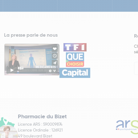
La presse parle de nous
R
Ch
sé
In
Ne
Pharmacie du Bizet
Licence ARS : 590009874
Licence Ordinale : 126921
49 boulevard Bizet