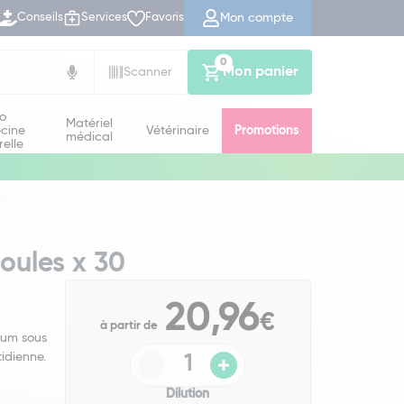
Mon compte
Conseils
Services
Favoris
0
Mon panier
Scanner
io
Matériel
cine
Vétérinaire
Promotions
médical
relle
30
oules x 30
20,96
€
à partir de
num sous
idienne.
Dilution