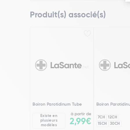
Produit(s) associé(s)
Boiron Parotidinum Tube
Boiron Parotidi
à partir de
Existe en
7CH
12CH
2,99€
plusieurs
15CH
30CH
modèles