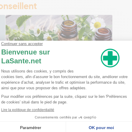
nseillent
Ma trousse à pharmacie homéopathique
Ceci est un petit guide pratique des traitements
homéopathiques à avoir chez soi ! L'homéopathie
est une disciple à part entière dans l'arsenal
thérapeutique. Celle-ci est basée sur le principe
qu'une ...
Lire la suite