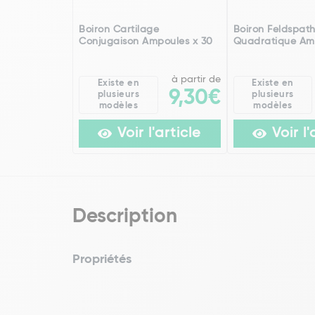
Boiron Cartilage
Boiron Feldspat
Conjugaison Ampoules x 30
Quadratique Am
à partir de
Existe en
Existe en
9,30€
plusieurs
plusieurs
modèles
modèles
Voir l'article
Voir l'
Description
Propriétés