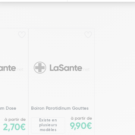
num Dose
Boiron Parotidinum Gouttes
à partir de
à partir de
Existe en
9,90€
2,70€
plusieurs
modèles