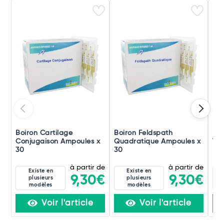
Boiron Cartilage
Boiron Feldspath
Boi
Conjugaison Ampoules x
Quadratique Ampoules x
Ver
30
30
à partir de
à partir de
Existe en
Existe en
9,30€
9,30€
plusieurs
plusieurs
modèles
modèles
Voir l'article
Voir l'article