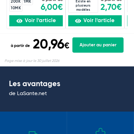
200K
1MK
Existe en
2,70€
6,00€
plusieurs
10MK
modèles
Voir l'article
Voir l'article
20,96
€
Ajouter au panier
à partir de
Page mise à jour le 30 juillet 2026
Les avantages
de LaSante.net