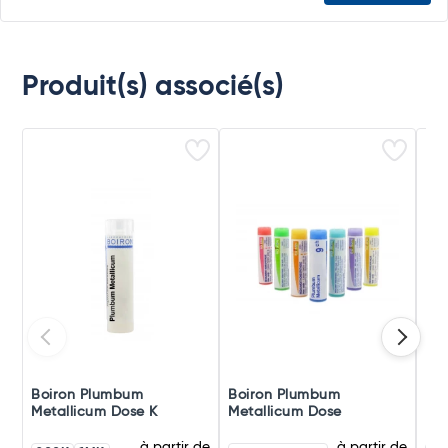
Produit(s) associé(s)
Boiron Plumbum
Boiron Plumbum
Bo
Metallicum Dose K
Metallicum Dose
Met
à partir de
à partir de