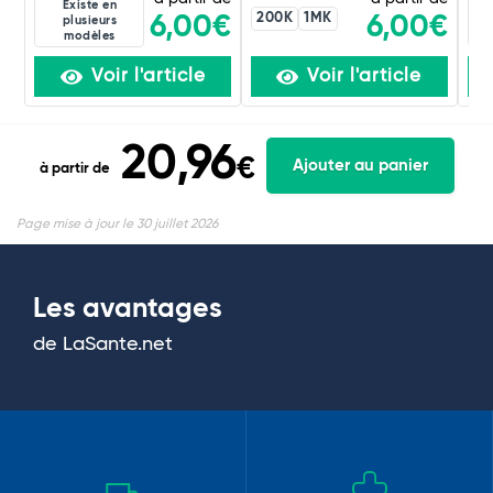
Existe en
200K
1MK
6,00€
6,00€
plusieurs
modèles
Voir l'article
Voir l'article
20,96
€
Ajouter au panier
à partir de
Page mise à jour le 30 juillet 2026
Les avantages
de LaSante.net