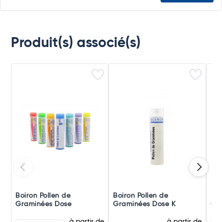
Produit(s) associé(s)
Boiron Pollen de
Boiron Pollen de
Boi
Graminées Dose
Graminées Dose K
Gr
à partir de
à partir de