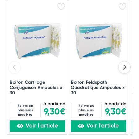
Boiron Cartilage
Boiron Feldspath
Boi
Conjugaison Ampoules x
Quadratique Ampoules x
(di
30
30
Amp
à partir de
à partir de
Existe en
Existe en
9,30€
9,30€
plusieurs
plusieurs
modèles
modèles
Voir l'article
Voir l'article