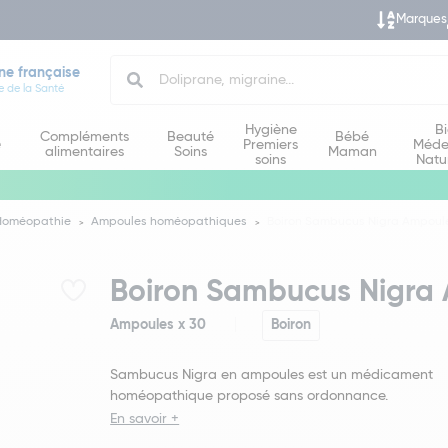
Marques
Search
ne française
e de la Santé
Hygiène
B
Compléments
Beauté
Bébé
e
Premiers
Méde
alimentaires
Soins
Maman
soins
Natu
Homéopathie
Ampoules homéopathiques
Boiron Sambucus Nigra Ampoule
Boiron Sambucus Nigra 
Ampoules x 30
Boiron
Sambucus Nigra en ampoules est un médicament
homéopathique proposé sans ordonnance.
En savoir +