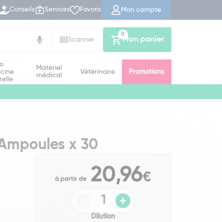
Mon compte
Conseils
Services
Favoris
0
Mon panier
Scanner
io
Matériel
cine
Vétérinaire
Promotions
médical
relle
s x 30
Ampoules x 30
20,96
€
à partir de
Dilution