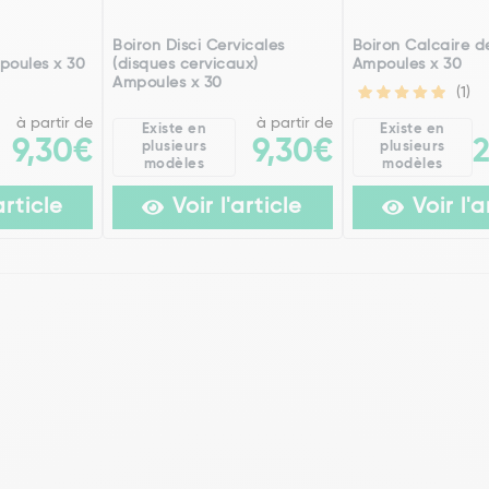
h
Boiron Disci Cervicales
Boiron Calcaire de
poules x 30
(disques cervicaux)
Ampoules x 30
Ampoules x 30
(1)
à partir de
à partir de
Existe en
Existe en
9,30€
9,30€
plusieurs
plusieurs
modèles
modèles
article
Voir l'article
Voir l'a