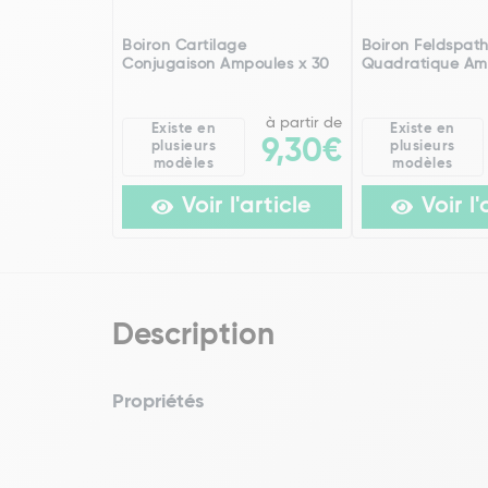
Boiron Cartilage
Boiron Feldspat
Conjugaison Ampoules x 30
Quadratique Am
à partir de
Existe en
Existe en
9,30€
plusieurs
plusieurs
modèles
modèles
Voir l'article
Voir l'
Description
Propriétés