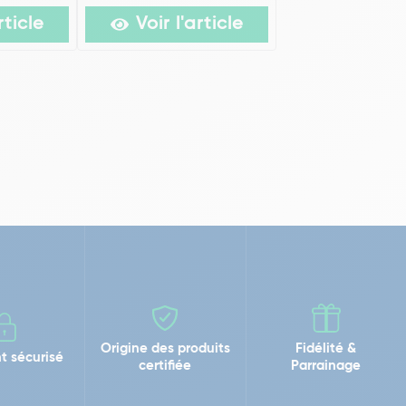
rticle
Voir l'article
Origine des produits
Fidélité &
t sécurisé
certifiée
Parrainage