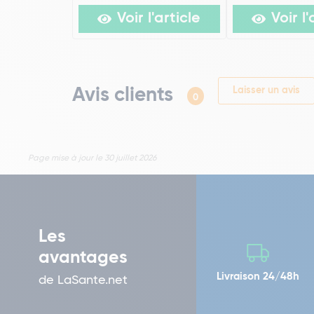
Voir l'article
Voir l'
Avis clients
Laisser un avis
0
Page mise à jour le 30 juillet 2026
Les
avantages
Livraison 24/48h
de LaSante.net