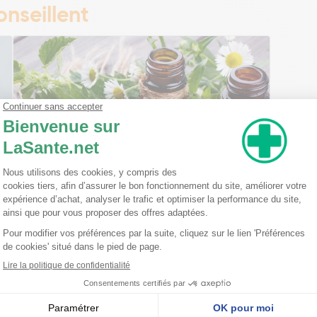
nseillent
Ma trousse à pharmacie homéopathique
Ceci est un petit guide pratique des traitements
homéopathiques à avoir chez soi ! L'homéopathie
est une disciple à part entière dans l'arsenal
thérapeutique. Celle-ci est basée sur le principe
qu'une ...
Lire la suite