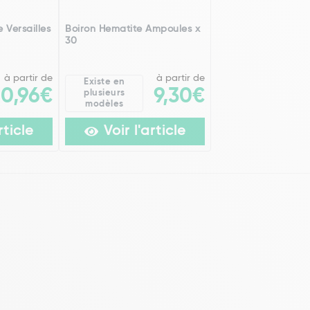
 Versailles
Boiron Hematite Ampoules x
30
à partir de
à partir de
Existe en
20,96€
9,30€
plusieurs
modèles
rticle
Voir l'article