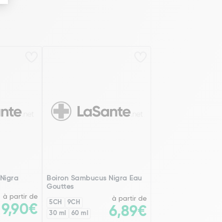
Nigra
Boiron Sambucus Nigra Eau
Gouttes
à partir de
à partir de
5CH
9CH
9,90€
6,89€
30 ml
60 ml