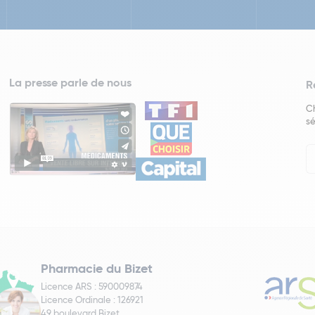
La presse parle de nous
R
Ch
sé
In
Ne
Pharmacie du Bizet
Licence ARS : 590009874
Licence Ordinale : 126921
49 boulevard Bizet