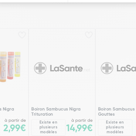
 Nigra
Boiron Sambucus Nigra
Boiron Sambucus 
Trituration
Gouttes
à partir de
à partir de
Existe en
Existe en
2,99€
14,99€
plusieurs
plusieurs
modèles
modèles