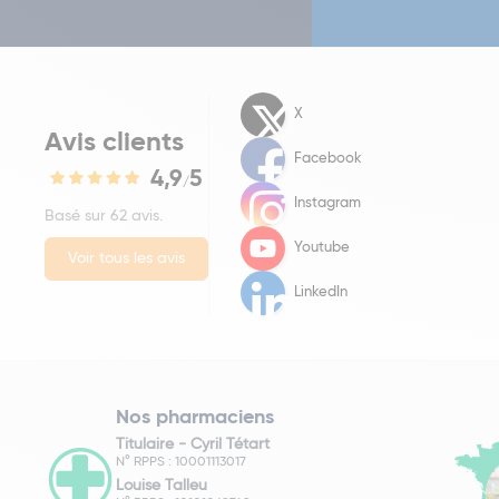
X
Avis clients
Facebook
4,9
5
/
Instagram
Basé sur 62 avis.
Youtube
Voir tous les avis
LinkedIn
Nos pharmaciens
Titulaire -
Cyril Tétart
N° RPPS : 10001113017
Louise Talleu