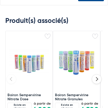
Produit(s) associé(s)
Boiron Sempervirine
Boiron Sempervirine
Boi
Nitrate Dose
Nitrate Granules
Nit
à partir de
à partir de
Existe en
Existe en
8D