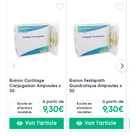
Boiron Cartilage
Boiron Feldspath
Boi
Conjugaison Ampoules x
Quadratique Ampoules x
Ver
30
30
à partir de
à partir de
Existe en
Existe en
9,30€
9,30€
plusieurs
plusieurs
modèles
modèles
Voir l'article
Voir l'article