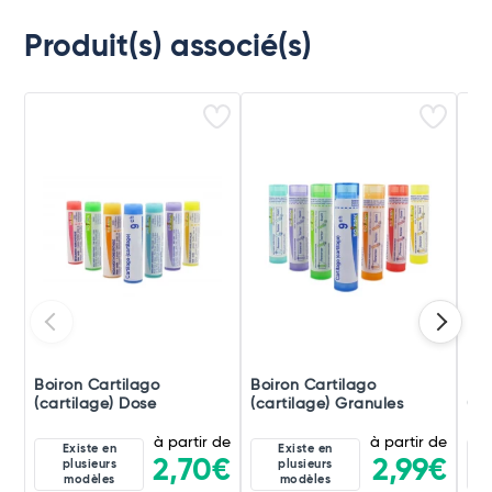
Produit(s) associé(s)
Boiron Cartilago
Boiron Cartilago
Boi
(cartilage) Dose
(cartilage) Granules
(ca
à partir de
à partir de
Existe en
Existe en
2,70€
2,99€
plusieurs
plusieurs
modèles
modèles