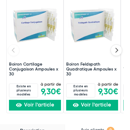
Boiron Cartilage
Boiron Feldspath
Boi
Conjugaison Ampoules x
Quadratique Ampoules x
Ver
30
30
à partir de
à partir de
Existe en
Existe en
9,30€
9,30€
plusieurs
plusieurs
modèles
modèles
Voir l'article
Voir l'article