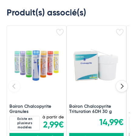
Produit(s) associé(s)
Boiron Chalcopyrite
Boiron Chalcopyrite
Boi
Granules
Trituration 6DH 30 g
Amp
à partir de
Existe en
14,99€
2,99€
plusieurs
modèles