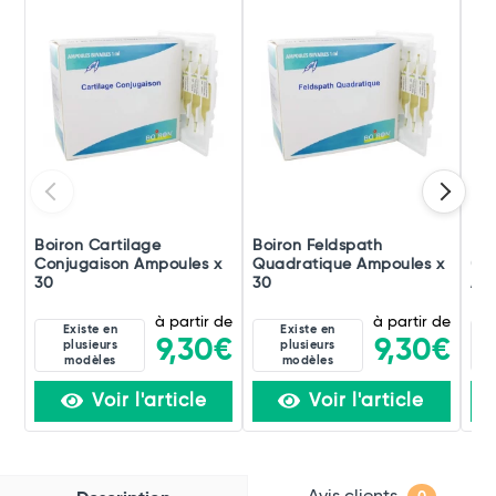
Boiron Cartilage
Boiron Feldspath
Boi
Conjugaison Ampoules x
Quadratique Ampoules x
(di
30
30
Amp
à partir de
à partir de
Existe en
Existe en
9,30€
9,30€
plusieurs
plusieurs
modèles
modèles
Voir l'article
Voir l'article