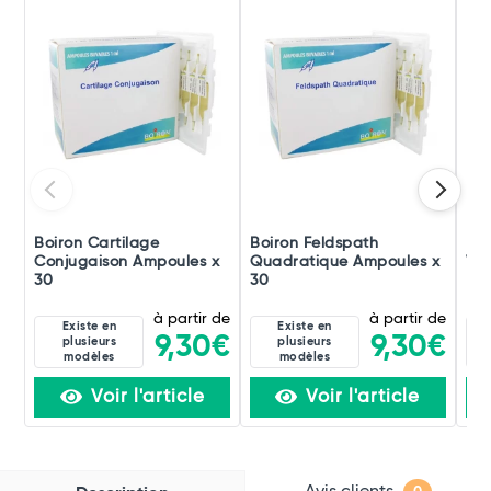
Boiron Cartilage
Boiron Feldspath
Boi
Conjugaison Ampoules x
Quadratique Ampoules x
Ver
30
30
à partir de
à partir de
Existe en
Existe en
9,30€
9,30€
plusieurs
plusieurs
modèles
modèles
Voir l'article
Voir l'article