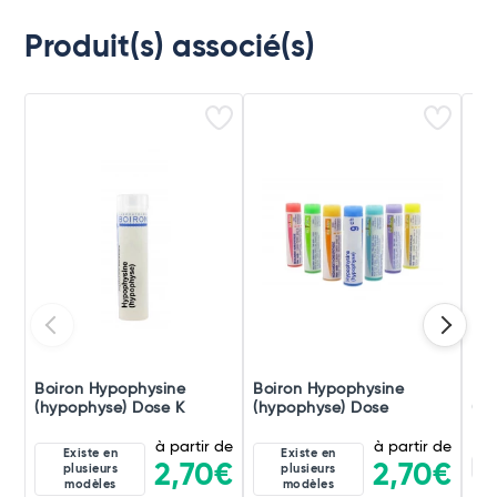
Produit(s) associé(s)
Boiron Hypophysine
Boiron Hypophysine
Boi
(hypophyse) Dose K
(hypophyse) Dose
(hy
à partir de
à partir de
Existe en
Existe en
1M
2,70€
2,70€
plusieurs
plusieurs
modèles
modèles