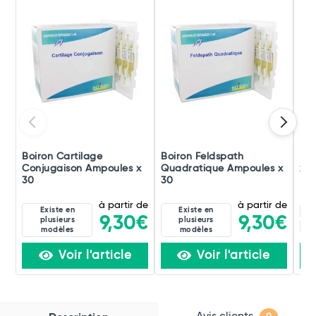
Boiron Cartilage
Boiron Feldspath
Boi
Conjugaison Ampoules x
Quadratique Ampoules x
x 3
30
30
à partir de
à partir de
Existe en
Existe en
8C
9,30€
9,30€
plusieurs
plusieurs
8D
modèles
modèles
Voir l'article
Voir l'article