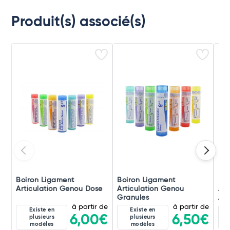
Produit(s) associé(s)
Boiron Ligament
Boiron Ligament
Boi
Articulation Genou Dose
Articulation Genou
Art
Granules
Amp
à partir de
à partir de
Existe en
Existe en
6,00€
6,50€
plusieurs
plusieurs
modèles
modèles