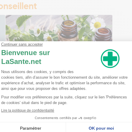
nseillent
Ma trousse à pharmacie homéopathique
Ceci est un petit guide pratique des traitements
homéopathiques à avoir chez soi ! L'homéopathie
est une disciple à part entière dans l'arsenal
thérapeutique. Celle-ci est basée sur le principe
qu'une ...
Lire la suite