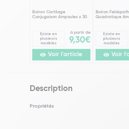
Boiron Cartilage
Boiron Feldspat
Conjugaison Ampoules x 30
Quadratique Am
à partir de
Existe en
Existe en
9,30€
plusieurs
plusieurs
modèles
modèles
Voir l'article
Voir l'
Description
Propriétés