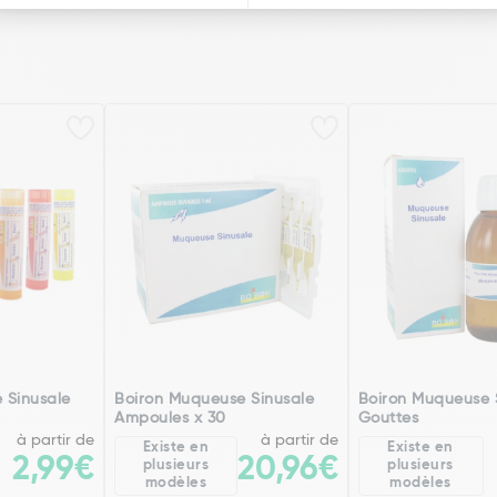
 Sinusale
Boiron Muqueuse Sinusale
Boiron Muqueuse 
Ampoules x 30
Gouttes
à partir de
à partir de
Existe en
Existe en
2,99€
20,96€
plusieurs
plusieurs
modèles
modèles