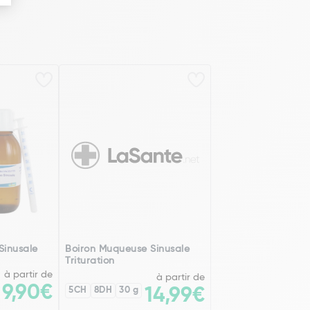
Sinusale
Boiron Muqueuse Sinusale
Trituration
à partir de
à partir de
9,90€
5CH
8DH
30 g
14,99€