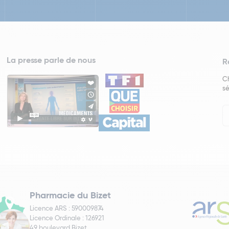
La presse parle de nous
R
Ch
sé
In
Ne
Pharmacie du Bizet
Licence ARS : 590009874
Licence Ordinale : 126921
49 boulevard Bizet