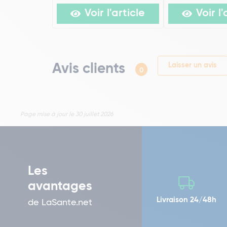
Voir l'article
Voir l'
Avis clients
Laisser un avis
0
Page mise à jour le 30 juillet 2026
Les
avantages
Livraison 24/48h
de LaSante.net