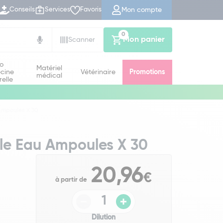
Mon compte
Conseils
Services
Favoris
0
Mon panier
Scanner
io
Matériel
cine
Vétérinaire
Promotions
médical
relle
Ampoules X 30
le Eau Ampoules X 30
20,96
€
à partir de
Dilution