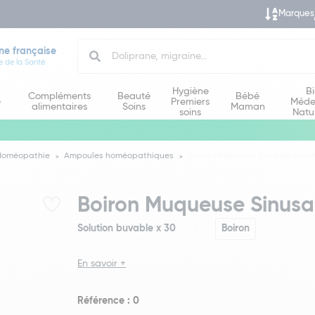
Marques
Search
ne française
e de la Santé
Hygiène
B
Compléments
Beauté
Bébé
e
Premiers
Méde
alimentaires
Soins
Maman
soins
Natu
Homéopathie
Ampoules homéopathiques
Boiron Muqueuse Sinusale Eau 
Boiron Muqueuse Sinusa
Solution buvable x 30
Boiron
En savoir +
Référence : 0