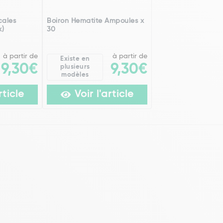
cales
Boiron Hematite Ampoules x
x)
30
à partir de
à partir de
Existe en
9,30€
9,30€
plusieurs
modèles
rticle
Voir l'article