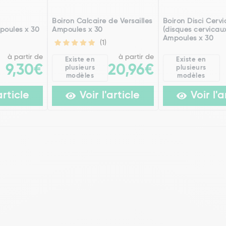
h
Boiron Calcaire de Versailles
Boiron Disci Cervi
poules x 30
Ampoules x 30
(disques cervicau
Ampoules x 30
(1)
à partir de
à partir de
Existe en
Existe en
9,30€
20,96€
plusieurs
plusieurs
modèles
modèles
article
Voir l'article
Voir l'a