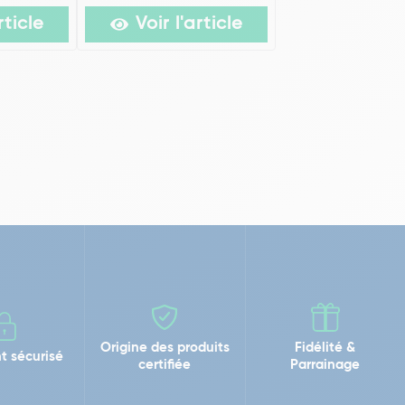
rticle
Voir l'article
Origine des produits
Fidélité &
t sécurisé
certifiée
Parrainage