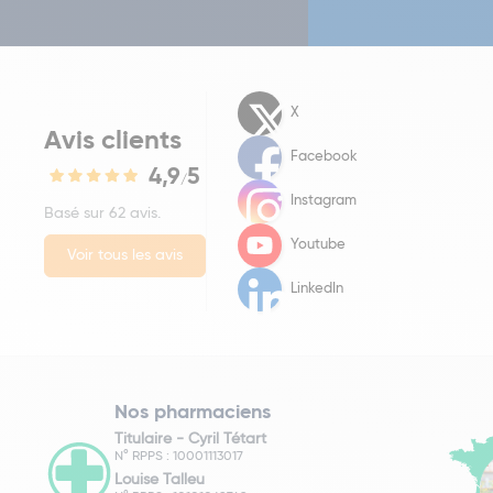
X
Avis clients
Facebook
4,9
5
/
Instagram
Basé sur 62 avis.
Youtube
Voir tous les avis
LinkedIn
Nos pharmaciens
Titulaire -
Cyril Tétart
N° RPPS : 10001113017
Louise Talleu