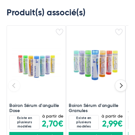
Produit(s) associé(s)
Boiron Sérum d'anguille
Boiron Sérum d'anguille
Boi
Dose
Granules
Amp
à partir de
à partir de
Existe en
Existe en
2,70€
2,99€
plusieurs
plusieurs
modèles
modèles