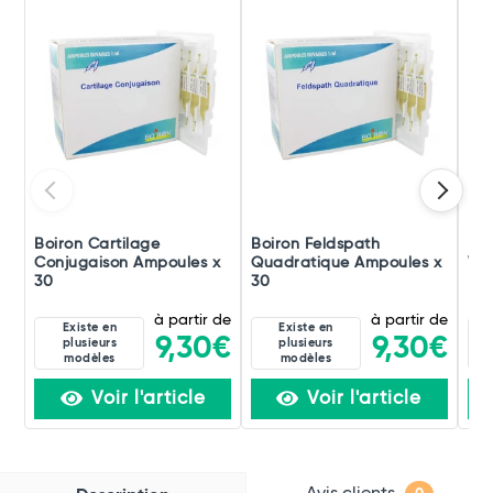
Boiron Cartilage
Boiron Feldspath
Boi
Conjugaison Ampoules x
Quadratique Ampoules x
Ver
30
30
à partir de
à partir de
Existe en
Existe en
9,30€
9,30€
plusieurs
plusieurs
modèles
modèles
Voir l'article
Voir l'article