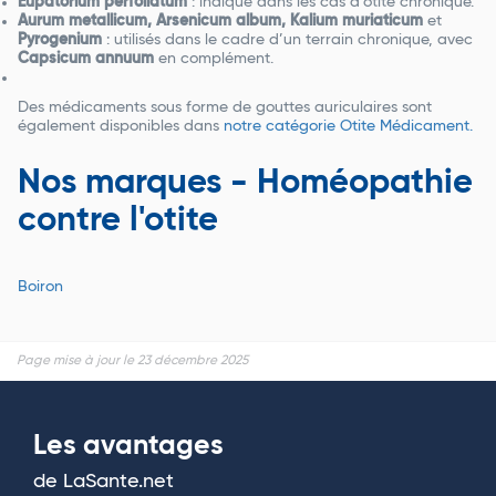
Eupatorium perfoliatum
: indiqué dans les cas d’otite chronique.
Aurum metallicum, Arsenicum album, Kalium muriaticum
et
Pyrogenium
: utilisés dans le cadre d’un terrain chronique, avec
Capsicum annuum
en complément.
Des médicaments sous forme de gouttes auriculaires sont
également disponibles dans
notre catégorie Otite Médicament.
Nos marques - Homéopathie
contre l'otite
Boiron
Page mise à jour le 23 décembre 2025
Les avantages
de LaSante.net