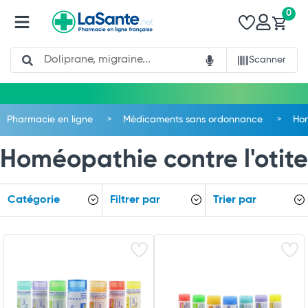
0
Search
Scanner
Pharmacie en ligne
Médicaments sans ordonnance
Ho
Homéopathie contre l'otite
Catégorie
Filtrer par
Trier par