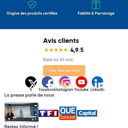
Origine des produits certifiée
Fidélité & Parrainage
Avis clients
4,9
5
/
Basé sur 62 avis.
Voir tous les avis
X
Facebook
Instagram
Youtube
LinkedIn
La presse parle de nous
Restez informé !