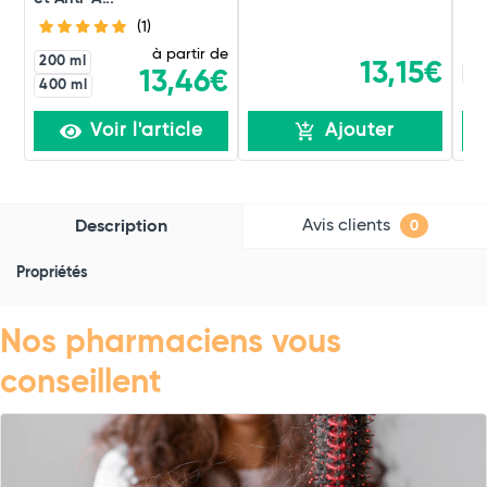
(1)
à partir de
200 ml
13,15€
20
13,46€
400 ml
Voir l'article
Ajouter
Avis clients
Description
0
Propriétés
Nos pharmaciens vous
conseillent