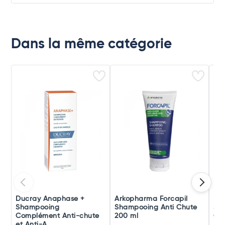
Dans la même catégorie
Ducray Anaphase +
Arkopharma Forcapil
Du
Shampooing
Shampooing Anti Chute
Sha
Complément Anti-chute
200 ml
Cro
et Anti-A...