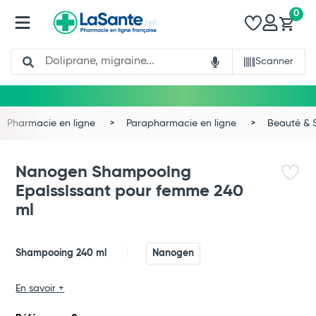
0
Search
Scanner
Pharmacie en ligne
Parapharmacie en ligne
Beauté & 
Nanogen Shampooing
Epaississant pour femme 240
ml
Shampooing 240 ml
Nanogen
Total
En savoir +
Commander