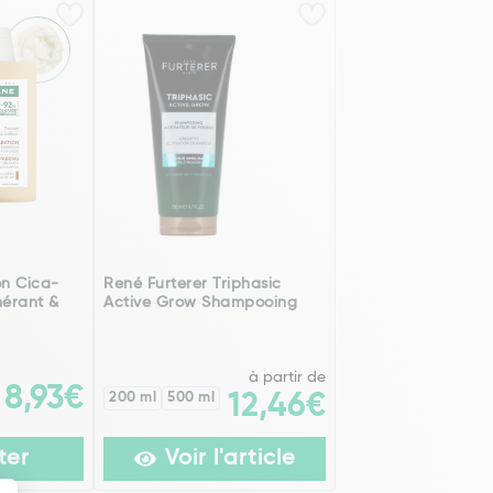
on Cica-
René Furterer Triphasic
érant &
Active Grow Shampooing
à partir de
8,93€
200 ml
500 ml
12,46€
ter
Voir l'article