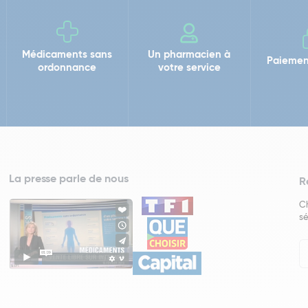
Médicaments sans
Un pharmacien à
Paiemen
ordonnance
votre service
La presse parle de nous
R
Ch
sé
In
Ne