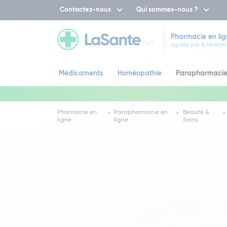
Contactez-nous
Qui sommes-nous ?
Pharmacie en lig
agréée par le Ministèr
Médicaments
Homéopathie
Parapharmaci
Pharmacie en
Parapharmacie en
Beauté &
ligne
ligne
Soins