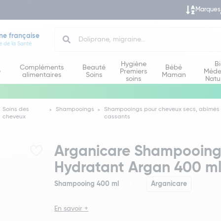
Marques
Search
ne française
e de la Santé
Hygiène
B
Compléments
Beauté
Bébé
e
Premiers
Méde
alimentaires
Soins
Maman
soins
Natu
Soins des
Shampooings
Shampooings pour cheveux secs, abîmés 
cheveux
cassants
Arganicare Shampooing 
Hydratant Argan 400 m
Shampooing 400 ml
Arganicare
En savoir +