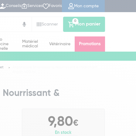
Mon compte
Conseils
Services
Favoris
0
Mon panier
Scanner
io
Matériel
cine
Vétérinaire
Promotions
médical
relle
et
Arganicare Shampooing Nourrissant & Hydratant
Argan 400 ml
Nourrissant &
l
9,80
€
En stock