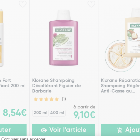
 Fort
Klorane Shampoing
Klorane Réparati
fiant 200 ml
Désaltérant Figuier de
Shampoing Régén
Barbarie
Anti-Casse au...
(1)
à partir de
8,54€
200 ml
400 ml
9,10€
uter
Voir l'article
Ajou