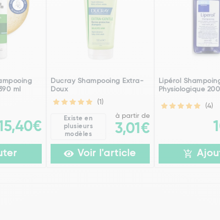
hampooing
Ducray Shampooing Extra-
Lipérol Shampoin
 390 ml
Doux
Physiologique 200
(1)
(4)
à partir de
Existe en
15,40€
3,01€
plusieurs
modèles
uter
Voir l'article
Ajou