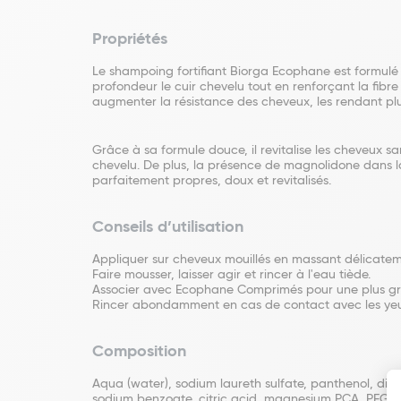
Propriétés
Le shampoing fortifiant Biorga Ecophane est formulé 
profondeur le cuir chevelu tout en renforçant la fibr
augmenter la résistance des cheveux, les rendant plus 
Grâce à sa formule douce, il revitalise les cheveux sa
chevelu. De plus, la présence de magnolidone dans la 
parfaitement propres, doux et revitalisés.
Conseils d’utilisation
Appliquer sur cheveux mouillés en massant délicateme
Faire mousser, laisser agir et rincer à l'eau tiède.
Associer avec Ecophane Comprimés pour une plus gra
Rincer abondamment en cas de contact avec les yeu
Composition
Aqua (water), sodium laureth sulfate, panthenol, di
sodium benzoate, citric acid, magnesium PCA, PEG-80