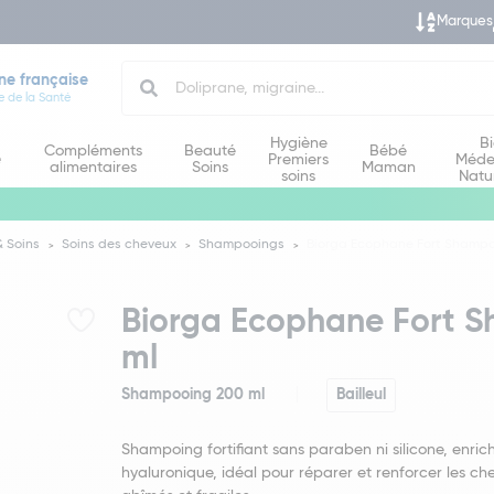
Marques
Search
ne française
e de la Santé
Hygiène
B
Compléments
Beauté
Bébé
e
Premiers
Méde
alimentaires
Soins
Maman
soins
Natu
 Soins
Soins des cheveux
Shampooings
Biorga Ecophane Fort Shampoi
Biorga Ecophane Fort S
ml
Shampooing 200 ml
Bailleul
Shampoing fortifiant sans paraben ni silicone, enric
hyaluronique, idéal pour réparer et renforcer les ch