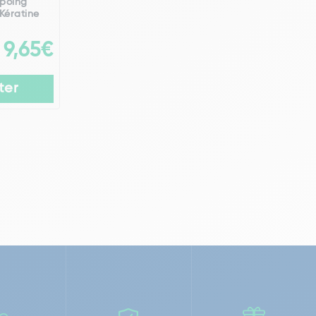
poing
 Kératine
9,65€
ter