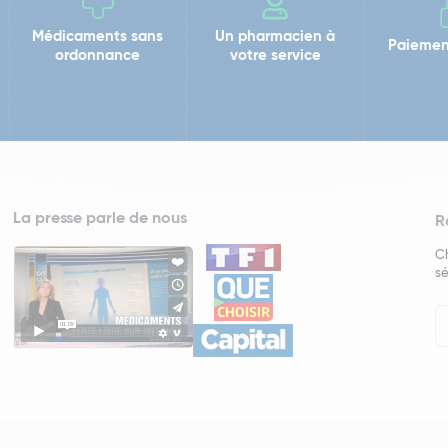
Médicaments sans
Un pharmacien à
Paiemen
ordonnance
votre service
La presse parle de nous
R
Ch
sé
In
Ne