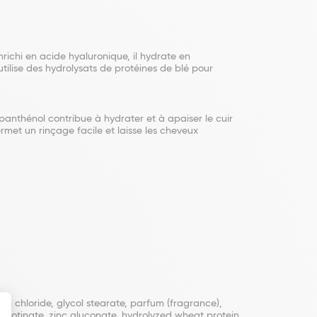
richi en acide hyaluronique, il hydrate en
utilise des hydrolysats de protéines de blé pour
 panthénol contribue à hydrater et à apaiser le cuir
rmet un rinçage facile et laisse les cheveux
 chloride, glycol stearate, parfum (fragrance),
cotinate, zinc gluconate, hydrolyzed wheat protein,