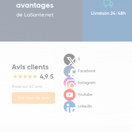
avantages
Livraison 24/48h
de LaSante.net
X
Avis clients
Facebook
4,9
5
/
Instagram
Basé sur 62 avis.
Youtube
Voir tous les avis
LinkedIn