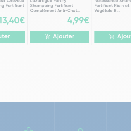
nsif Cheveux
Lazartigue Fortify
Natessance Sham
g Fortifiant
Shampoing Fortifiant
Fortifiant Ricin et
Complément Anti-Chut...
Végétale B...
13,40€
4,99€
uter
Ajouter
Ajou