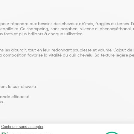
pour répondre aux besoins des cheveux abîmés, fragiles ou ternes. En
e capillaire. Ce shampoing, sans paraben, silicone ni phenoxyéthanol, 
forts et plus brillants à chaque utilisation.
ns les alourdir, tout en leur redonnant souplesse et volume. L'ajout de
composition favorise la vitalité du cuir chevelu. Sa texture légère pe
nt le cuir chevelu.
nde efficacité.
x.
sodium cocoamphodiacetate, cocamide MEA, polyquaternium-10, sodium
 glyceryl cocoate, benzophenone-4, tetrasodium EDTA, tocopheryl ni