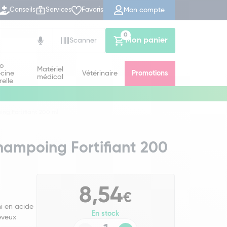
Mon compte
Conseils
Services
Favoris
0
Mon panier
Scanner
io
Matériel
cine
Vétérinaire
Promotions
médical
relle
ng Fortifiant 200 ml
hampoing Fortifiant 200
8,54
€
hi en acide
En stock
eveux