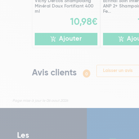
Vichy Dercos Shampooing
Ecrinal Soin Inte
Minéral Doux Fortifiant 400
ANP 2+ Shampoin
ml
Fe...
10,98€
Ajouter
Ajo
Avis clients
Laisser un avis
0
Page mise à jour le 06 aout 2026
Les