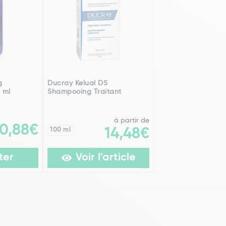
g
Ducray Kelual DS
 ml
Shampooing Traitant
à partir de
10,88€
100 ml
14,48€
ter
Voir l'article