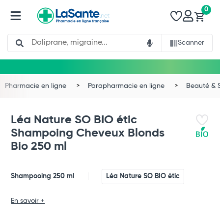
0
Search
Scanner
Pharmacie en ligne
Parapharmacie en ligne
Beauté & 
Léa Nature SO BIO étic
Shampoing Cheveux Blonds
Bio 250 ml
Shampooing 250 ml
Léa Nature SO BIO étic
Total
En savoir +
Commander