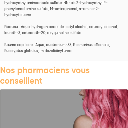
hydroxyethylaminoanisole sulfate, NN-bis 2-hydroxyethyl P-
phenylenediamine sulfate, M-aminophenol, 4-amino-2-
hydroxytoluene.
Fixateur : Aqua, hydrogen peroxide, cetyl alcohol, cetearyl alcohol,
laureth-3, ceteareth-20, oxyquinoline sulfate.
Baume capillaire : Aqua, quaternium-83, Rosmarinus officinalis,
Eucalyptus globulus, imidazolidinyl urea.
Nos pharmaciens vous
conseillent