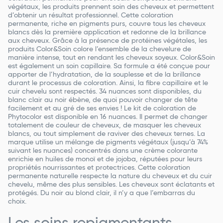
végétaux, les produits prennent soin des cheveux et permettent
d’obtenir un résultat professionnel. Cette coloration
permanente, riche en pigments purs, couvre tous les cheveux
blancs dès la première application et redonne de la brillance
aux cheveux. Grâce à la présence de protéines végétales, les
produits Color&Soin colore l’ensemble de la chevelure de
manière intense, tout en rendant les cheveux soyeux. Color&Soin
est également un soin capillaire. Sa formule a été conçue pour
apporter de l’hydratation, de la souplesse et de la brillance
durant le processus de coloration. Ainsi, la fibre capillaire et le
cuir chevelu sont respectés. 34 nuances sont disponibles, du
blanc clair au noir ébène, de quoi pouvoir changer de tête
facilement et au gré de ses envies ! Le kit de coloration de
Phytocolor est disponible en 16 nuances. Il permet de changer
totalement de couleur de cheveux, de masquer les cheveux
blancs, ou tout simplement de raviver des cheveux ternes. La
marque utilise un mélange de pigments végétaux (jusqu’à 74%
suivant les nuances) concentrés dans une crème colorante
enrichie en huiles de monoï et de jojoba, réputées pour leurs
propriétés nourrissantes et protectrices. Cette coloration
permanente naturelle respecte la nature du cheveux et du cuir
chevelu, même des plus sensibles. Les cheveux sont éclatants et
protégés. Du noir au blond clair, il n’y a que l’embarras du
choix.