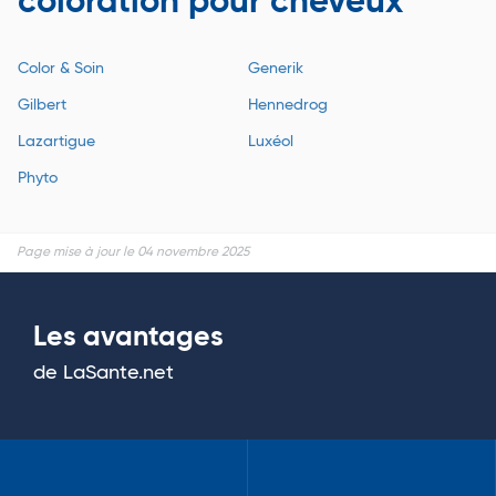
coloration pour cheveux
Color & Soin
Generik
Gilbert
Hennedrog
Lazartigue
Luxéol
Phyto
Page mise à jour le 04 novembre 2025
Les avantages
de LaSante.net