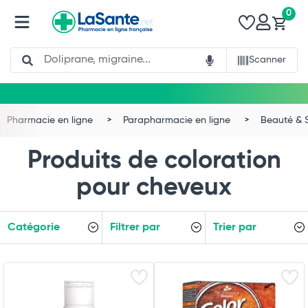
0
Search
Scanner
Pharmacie en ligne
Parapharmacie en ligne
Beauté & 
Produits de coloration
pour cheveux
Catégorie
Filtrer par
Trier par