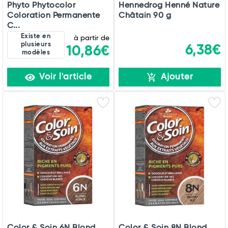
Phyto Phytocolor
Hennedrog Henné Nature
Coloration Permanente
Châtain 90 g
C...
Existe en
à partir de
plusieurs
6,38€
10,86€
modèles
Voir l'article
Ajouter
Color & Soin 6N Blond
Color & Soin 8N Blond