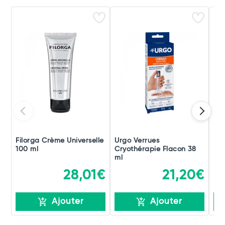
Filorga Crème Universelle
Urgo Verrues
Nux
100 ml
Cryothérapie Flacon 38
Dé
ml
Mai
28,01€
21,20€
Ajouter
Ajouter