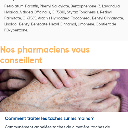
Petrolatum, Paraffin, Phenyl Salicylate, Benzophenone-3, Lavandula
Hybrida, Althaea Officinalis, CI 75810, Styrax Tonkinensis, Retinyl
Palmitate, CI 61565, Arachis Hypogaea, Tocopherol, Benzyl Cinnamate,
Linalool, Benzyl Benzoate, Hexyl Cinnamal, Limonene. Contient de
l'Oxybenzone.
Nos pharmaciens vous
conseillent
Comment traiter les taches sur les mains ?
Communément appelées taches de cimetière, taches de