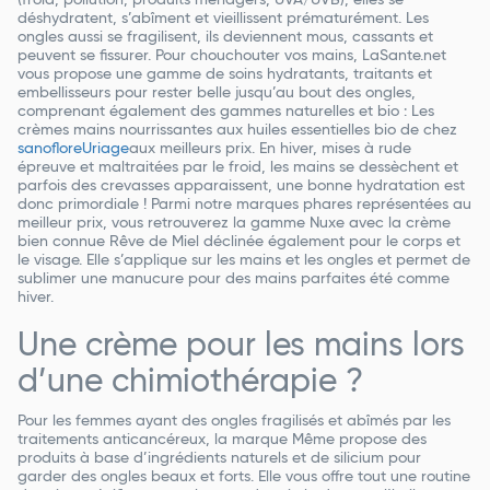
(froid, pollution, produits ménagers, UVA/UVB), elles se
déshydratent, s’abîment et vieillissent prématurément. Les
ongles aussi se fragilisent, ils deviennent mous, cassants et
peuvent se fissurer. Pour chouchouter vos mains, LaSante.net
vous propose une gamme de soins hydratants, traitants et
embellisseurs pour rester belle jusqu’au bout des ongles,
comprenant également des gammes naturelles et bio : Les
crèmes mains nourrissantes aux huiles essentielles bio de chez
sanofloreUriage
aux meilleurs prix. En hiver, mises à rude
épreuve et maltraitées par le froid, les mains se dessèchent et
parfois des crevasses apparaissent, une bonne hydratation est
donc primordiale ! Parmi notre marques phares représentées au
meilleur prix, vous retrouverez la gamme Nuxe avec la crème
bien connue Rêve de Miel déclinée également pour le corps et
le visage. Elle s’applique sur les mains et les ongles et permet de
sublimer une manucure pour des mains parfaites été comme
hiver.
Une crème pour les mains lors
d’une chimiothérapie ?
Pour les femmes ayant des ongles fragilisés et abîmés par les
traitements anticancéreux, la marque Même propose des
produits à base d’ingrédients naturels et de silicium pour
garder des ongles beaux et forts. Elle vous offre tout une routine