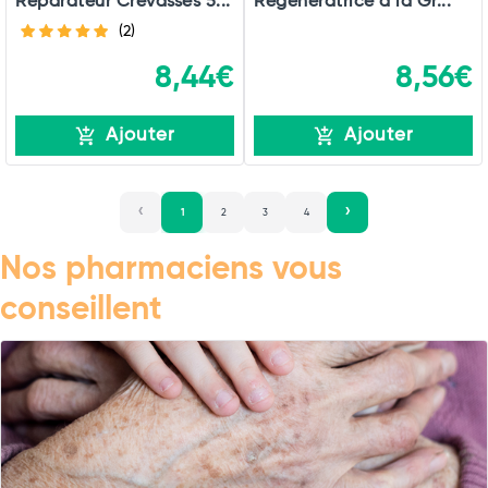
Réparateur Crevasses 5...
Régénératrice à la Gr...
(2)
8,44€
8,56€
Ajouter
Ajouter
1
2
3
4
Nos pharmaciens vous
conseillent