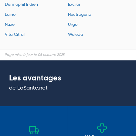
Dermophil Indien
Excilor
Laino
Neutrogena
Nuxe
Urgo
Vita Citral
Weleda
Page mise à jour le 08 octobre 2025
Les avantages
de LaSante.net