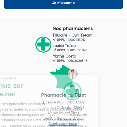
Nos pharmaciens
Titulaire -
Cyril Tétart
N° RPPS : 10001113017
Louise Talleu
N° RPPS : 10101068749
Mathis Costa
N° RPPS : 10102026845
Pharmacie du Bizet
Licence ARS : 590009874
Licence Ordinale : 126921
49 boulevard Bizet
59650 Villeneuve d'Ascq
Contactez-nous !