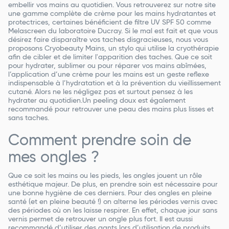
embellir vos mains au quotidien. Vous retrouverez sur notre site
une gamme complète de crème pour les mains hydratantes et
protectrices, certaines bénéficient de filtre UV SPF 50 comme
Melascreen du laboratoire Ducray. Si le mal est fait et que vous
désirez faire disparaître vos taches disgracieuses, nous vous
proposons Cryobeauty Mains, un stylo qui utilise la cryothérapie
afin de cibler et de limiter l'apparition des taches. Que ce soit
pour hydrater, sublimer ou pour réparer vos mains abîmées,
l’application d’une crème pour les mains est un geste reflexe
indispensable à l’hydratation et à la prévention du vieillissement
cutané. Alors ne les négligez pas et surtout pensez à les
hydrater au quotidien.Un peeling doux est également
recommandé pour retrouver une peau des mains plus lisses et
sans taches.
Comment prendre soin de
mes ongles ?
Que ce soit les mains ou les pieds, les ongles jouent un rôle
esthétique majeur. De plus, en prendre soin est nécessaire pour
une bonne hygiène de ces derniers. Pour des ongles en pleine
santé (et en pleine beauté !) on alterne les périodes vernis avec
des périodes où on les laisse respirer. En effet, chaque jour sans
vernis permet de retrouver un ongle plus fort. Il est aussi
recommandé d’utiliser des gants lors d’utilisation de produits